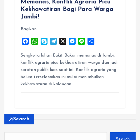
Memanas, Konflik Agraria Picu
Kekhawatiran Bagi Para Warga
Jambi!
Bagikan
F
W
S
T
X
M
L
S
a
h
k
e
e
i
h
c
a
y
l
s
n
a
Sengketa lahan Bukit Bakar memanas di Jambi,
e
t
p
e
s
e
r
konflik agraria picu kekhawatiran warga dan jadi
b
s
e
g
e
e
sorotan publik luas saat ini. Konflik agraria yang
o
A
r
n
belum terselesaikan ini mulai menimbulkan
o
p
a
g
kekhawatiran di kalangan…
k
p
m
e
r
Search
Search