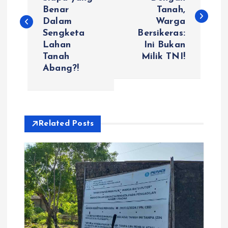
Benar
Tanah,
s
Dalam
Warga
Sengketa
Bersikeras:
t
Lahan
Ini Bukan
Tanah
Milik TNI!
n
Abang?!
a
v
Related Posts
i
g
a
t