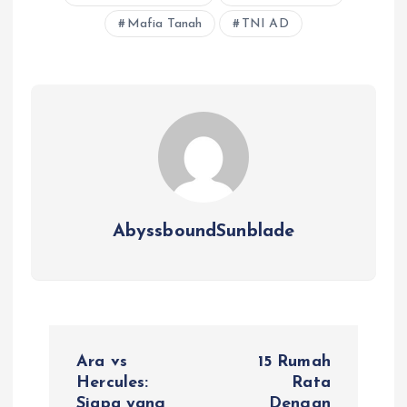
Mafia Tanah
TNI AD
AbyssboundSunblade
P
Ara vs
15 Rumah
o
Hercules:
Rata
Siapa yang
Dengan