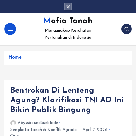
S
k
i
Mafia Tanah
p
Mengungkap Kejahatan
t
Pertanahan di Indonesia
o
c
o
Home
n
t
e
n
t
Bentrokan Di Lenteng
Agung? Klarifikasi TNI AD Ini
Bikin Publik Bingung
AbyssboundSunblade
Sengketa Tanah & Konflik Agraria
April 7, 2026