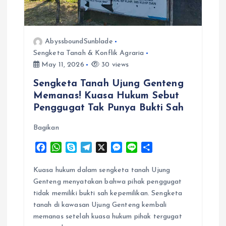
i
o
AbyssboundSunblade
Sengketa Tanah & Konflik Agraria
n
May 11, 2026
30 views
Sengketa Tanah Ujung Genteng
Memanas! Kuasa Hukum Sebut
Penggugat Tak Punya Bukti Sah
Bagikan
F
W
S
T
X
M
L
S
a
h
k
e
e
i
h
c
a
y
l
s
n
a
Kuasa hukum dalam sengketa tanah Ujung
e
t
p
e
s
e
r
Genteng menyatakan bahwa pihak penggugat
b
s
e
g
e
e
tidak memiliki bukti sah kepemilikan. Sengketa
o
A
r
n
tanah di kawasan Ujung Genteng kembali
o
p
a
g
memanas setelah kuasa hukum pihak tergugat
k
p
m
e