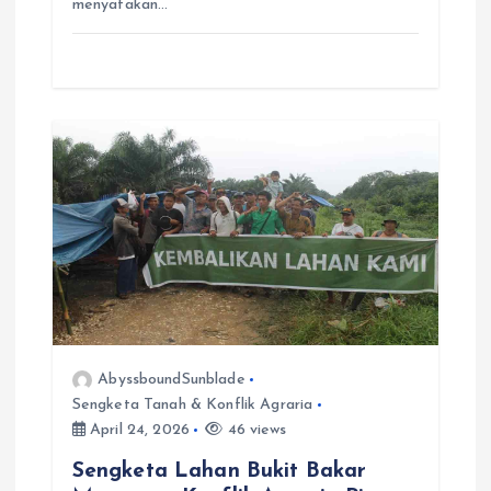
menyatakan…
r
AbyssboundSunblade
Sengketa Tanah & Konflik Agraria
April 24, 2026
46 views
Sengketa Lahan Bukit Bakar