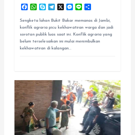
F
W
S
T
X
M
L
S
a
h
k
e
e
i
h
c
a
y
l
s
n
a
Sengketa lahan Bukit Bakar memanas di Jambi,
e
t
p
e
s
e
r
konflik agraria picu kekhawatiran warga dan jadi
b
s
e
g
e
e
sorotan publik luas saat ini. Konflik agraria yang
o
A
r
n
belum terselesaikan ini mulai menimbulkan
o
p
a
g
kekhawatiran di kalangan…
k
p
m
e
r