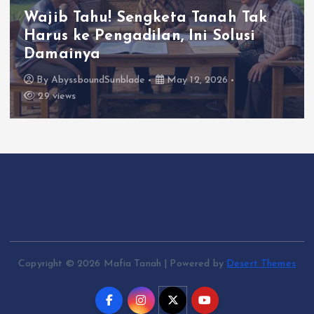
Sengketa 
 Tahu! Sengketa Tanah Tak
Sengk
 ke Pengadilan, Ini Solusi
Meman
inya
Pengg
ssboundSunblade
May 12, 2026
ws
By
Aby
Copyright © 2026 Mafia Tanah | Powered by
Desert Themes