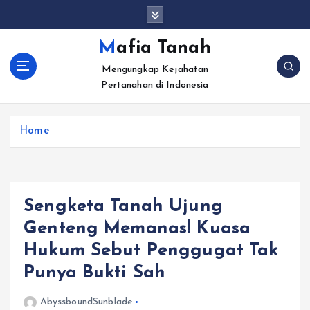
S
k
i
Mafia Tanah
p
Mengungkap Kejahatan
t
Pertanahan di Indonesia
o
c
o
Home
n
t
e
n
t
Sengketa Tanah Ujung
Genteng Memanas! Kuasa
Hukum Sebut Penggugat Tak
Punya Bukti Sah
AbyssboundSunblade