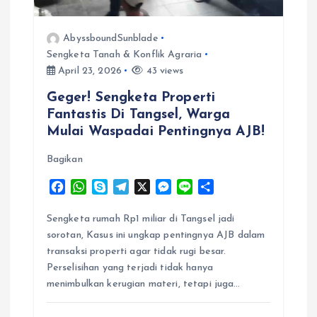
AbyssboundSunblade
Sengketa Tanah & Konflik Agraria
April 23, 2026
43 views
Geger! Sengketa Properti
Fantastis Di Tangsel, Warga
Mulai Waspadai Pentingnya AJB!
Bagikan
F
W
S
T
X
M
L
S
a
h
k
e
e
i
h
c
a
y
l
s
n
a
Sengketa rumah Rp1 miliar di Tangsel jadi
e
t
p
e
s
e
r
sorotan, Kasus ini ungkap pentingnya AJB dalam
b
s
e
g
e
e
transaksi properti agar tidak rugi besar.
o
A
r
n
Perselisihan yang terjadi tidak hanya
o
p
a
g
menimbulkan kerugian materi, tetapi juga…
k
p
m
e
r