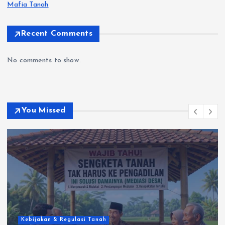
Mafia Tanah
Recent Comments
No comments to show.
You Missed
n & Regulasi Tanah