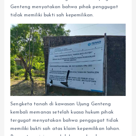
e
t
p
e
s
e
r
Genteng menyatakan bahwa pihak penggugat
b
s
e
g
e
e
tidak memiliki bukti sah kepemilikan.
o
A
r
n
o
p
a
g
k
p
m
e
r
Sengketa tanah di kawasan Ujung Genteng
kembali memanas setelah kuasa hukum pihak
tergugat menyatakan bahwa penggugat tidak
memiliki bukti sah atas klaim kepemilikan lahan.