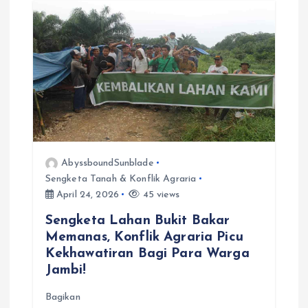
a
v
i
g
a
AbyssboundSunblade
t
Sengketa Tanah & Konflik Agraria
April 24, 2026
45 views
i
Sengketa Lahan Bukit Bakar
Memanas, Konflik Agraria Picu
o
Kekhawatiran Bagi Para Warga
Jambi!
n
Bagikan