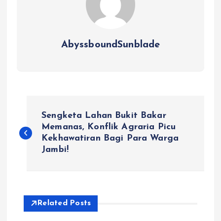
AbyssboundSunblade
P
Sengketa Lahan Bukit Bakar
o
Memanas, Konflik Agraria Picu
Kekhawatiran Bagi Para Warga
Jambi!
s
t
n
Related Posts