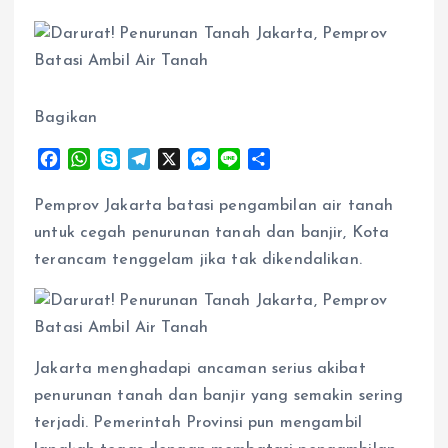
Bagikan
F
W
S
T
X
M
L
S
a
h
k
e
e
i
h
c
a
y
l
s
n
a
Pemprov Jakarta batasi pengambilan air tanah
e
t
p
e
s
e
r
untuk cegah penurunan tanah dan banjir, Kota
b
s
e
g
e
e
terancam tenggelam jika tak dikendalikan.
o
A
r
n
o
p
a
g
k
p
m
e
r
Jakarta menghadapi ancaman serius akibat
penurunan tanah dan banjir yang semakin sering
terjadi. Pemerintah Provinsi pun mengambil