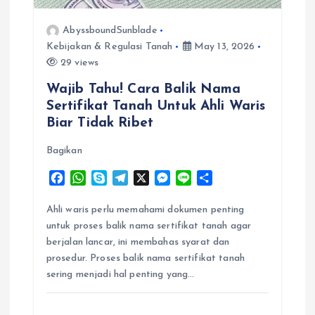
o
AbyssboundSunblade
Kebijakan & Regulasi Tanah
May 13, 2026
n
29 views
Wajib Tahu! Cara Balik Nama
Sertifikat Tanah Untuk Ahli Waris
Biar Tidak Ribet
Bagikan
F
W
S
T
X
M
L
S
a
h
k
e
e
i
h
c
a
y
l
s
n
a
Ahli waris perlu memahami dokumen penting
e
t
p
e
s
e
r
untuk proses balik nama sertifikat tanah agar
b
s
e
g
e
e
berjalan lancar, ini membahas syarat dan
o
A
r
n
prosedur. Proses balik nama sertifikat tanah
o
p
a
g
sering menjadi hal penting yang…
k
p
m
e
r