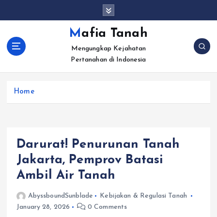
S
k
i
Mafia Tanah
p
Mengungkap Kejahatan
t
Pertanahan di Indonesia
o
c
o
Home
n
t
e
n
t
Darurat! Penurunan Tanah
Jakarta, Pemprov Batasi
Ambil Air Tanah
AbyssboundSunblade
Kebijakan & Regulasi Tanah
January 28, 2026
0 Comments