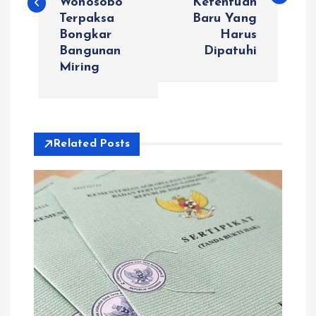
Wonosobo
Ketentuan
Terpaksa
Baru Yang
t
Bongkar
Harus
Bangunan
Dipatuhi
n
Miring
a
v
Related Posts
i
g
a
t
i