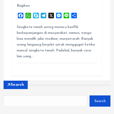
Bagikan
F
W
S
T
X
M
L
S
a
h
k
e
e
i
h
c
a
y
l
s
n
a
Sengketa tanah sering memicu konflik
e
t
p
e
s
e
r
berkepanjangan di masyarakat, namun, warga
b
s
e
g
e
e
bisa memilih jalur mediasi, musyawarah. Banyak
o
A
r
n
orang langsung berpikir untuk menggugat ketika
o
p
a
g
muncul sengketa tanah. Padahal, banyak cara
k
p
m
e
lain yang…
r
Search
Search