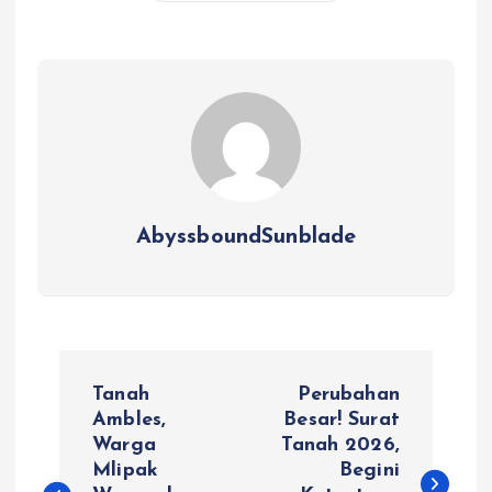
AbyssboundSunblade
P
Tanah
Perubahan
o
Ambles,
Besar! Surat
Warga
Tanah 2026,
Mlipak
Begini
s