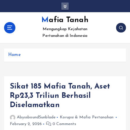
S
k
i
Mafia Tanah
p
Mengungkap Kejahatan
t
Pertanahan di Indonesia
o
c
o
Home
n
t
e
n
t
Sikat 185 Mafia Tanah, Aset
Rp23,3 Triliun Berhasil
Diselamatkan
AbyssboundSunblade
Korupsi & Mafia Pertanahan
February 2, 2026
0 Comments