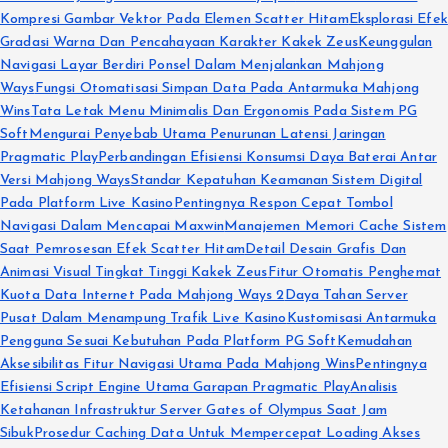
Kompresi Gambar Vektor Pada Elemen Scatter Hitam
Eksplorasi Efek
Gradasi Warna Dan Pencahayaan Karakter Kakek Zeus
Keunggulan
Navigasi Layar Berdiri Ponsel Dalam Menjalankan Mahjong
Ways
Fungsi Otomatisasi Simpan Data Pada Antarmuka Mahjong
Wins
Tata Letak Menu Minimalis Dan Ergonomis Pada Sistem PG
Soft
Mengurai Penyebab Utama Penurunan Latensi Jaringan
Pragmatic Play
Perbandingan Efisiensi Konsumsi Daya Baterai Antar
Versi Mahjong Ways
Standar Kepatuhan Keamanan Sistem Digital
Pada Platform Live Kasino
Pentingnya Respon Cepat Tombol
Navigasi Dalam Mencapai Maxwin
Manajemen Memori Cache Sistem
Saat Pemrosesan Efek Scatter Hitam
Detail Desain Grafis Dan
Animasi Visual Tingkat Tinggi Kakek Zeus
Fitur Otomatis Penghemat
Kuota Data Internet Pada Mahjong Ways 2
Daya Tahan Server
Pusat Dalam Menampung Trafik Live Kasino
Kustomisasi Antarmuka
Pengguna Sesuai Kebutuhan Pada Platform PG Soft
Kemudahan
Aksesibilitas Fitur Navigasi Utama Pada Mahjong Wins
Pentingnya
Efisiensi Script Engine Utama Garapan Pragmatic Play
Analisis
Ketahanan Infrastruktur Server Gates of Olympus Saat Jam
Sibuk
Prosedur Caching Data Untuk Mempercepat Loading Akses