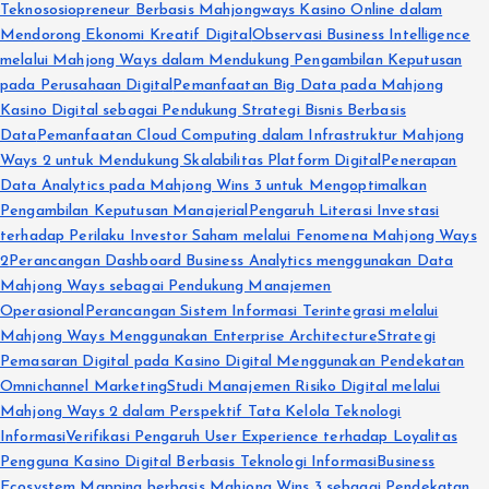
Teknososiopreneur Berbasis Mahjongways Kasino Online dalam
Mendorong Ekonomi Kreatif Digital
Observasi Business Intelligence
melalui Mahjong Ways dalam Mendukung Pengambilan Keputusan
pada Perusahaan Digital
Pemanfaatan Big Data pada Mahjong
Kasino Digital sebagai Pendukung Strategi Bisnis Berbasis
Data
Pemanfaatan Cloud Computing dalam Infrastruktur Mahjong
Ways 2 untuk Mendukung Skalabilitas Platform Digital
Penerapan
Data Analytics pada Mahjong Wins 3 untuk Mengoptimalkan
Pengambilan Keputusan Manajerial
Pengaruh Literasi Investasi
terhadap Perilaku Investor Saham melalui Fenomena Mahjong Ways
2
Perancangan Dashboard Business Analytics menggunakan Data
Mahjong Ways sebagai Pendukung Manajemen
Operasional
Perancangan Sistem Informasi Terintegrasi melalui
Mahjong Ways Menggunakan Enterprise Architecture
Strategi
Pemasaran Digital pada Kasino Digital Menggunakan Pendekatan
Omnichannel Marketing
Studi Manajemen Risiko Digital melalui
Mahjong Ways 2 dalam Perspektif Tata Kelola Teknologi
Informasi
Verifikasi Pengaruh User Experience terhadap Loyalitas
Pengguna Kasino Digital Berbasis Teknologi Informasi
Business
Ecosystem Mapping berbasis Mahjong Wins 3 sebagai Pendekatan