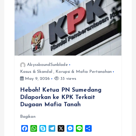
AbyssboundSunblade
Kasus & Skandal
,
Korupsi & Mafia Pertanahan
May 9, 2026
33 views
Heboh! Ketua PN Sumedang
Dilaporkan ke KPK Terkait
Dugaan Mafia Tanah
Bagikan
F
W
S
T
X
M
L
S
a
h
k
e
e
i
h