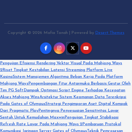
Copyright © 2026 Mafia Tanah | Powered by
Desert Themes
Pengujian Efisiensi Rendering Vektor Visual Pada Mahjong Ways
2
Riset Tingkat Kestabilan Latensi Streaming Platform Live
Kasino
Sistem Manajemen Algoritma Beban Kerja Pada Platform
Mahjong Ways
Pengembangan Fitur Antarmuka Berbasis Gestur Oleh
Tim PG Soft
Dampak Optimasi Script Engine Terhadap Kecepatan
Akses Mahjong Wins
Arsitektur Sistem Keamanan Data Terenkripsi
Pada Gates of Olympus
Strategi Pengimporan Aset Digital Kompak
Dari Pragmatic Play
Pentingnya Penyesuaian Sensitivitas Layar
Sentuh Untuk Kemudahan Maxwin
Pengujian Tingkat Stabilisasi
Refresh Rate Layar Pada Mahjong Ways 2
Pembaruan Protokol
Komunikasi Jaringan Server Gates of Olympus
Teknik Pemrosesan