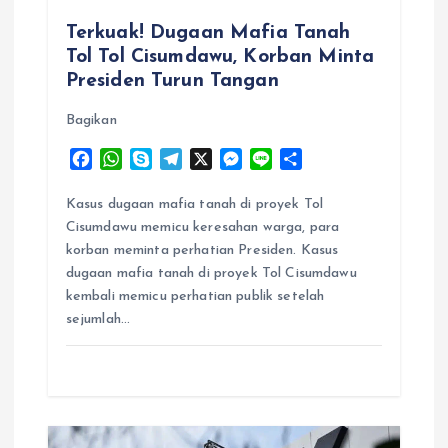
Terkuak! Dugaan Mafia Tanah
Tol Tol Cisumdawu, Korban Minta
Presiden Turun Tangan
Bagikan
F
W
S
T
X
M
L
S
a
h
k
e
e
i
h
c
a
y
l
s
n
a
Kasus dugaan mafia tanah di proyek Tol
e
t
p
e
s
e
r
Cisumdawu memicu keresahan warga, para
b
s
e
g
e
e
korban meminta perhatian Presiden. Kasus
o
A
r
n
dugaan mafia tanah di proyek Tol Cisumdawu
o
p
a
g
kembali memicu perhatian publik setelah
k
p
m
e
sejumlah…
r