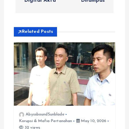
Digital Akta
Dirampas
a
v
Related Posts
i
g
a
t
i
o
AbyssboundSunblade
Korupsi & Mafia Pertanahan
May 10, 2026
n
32 views