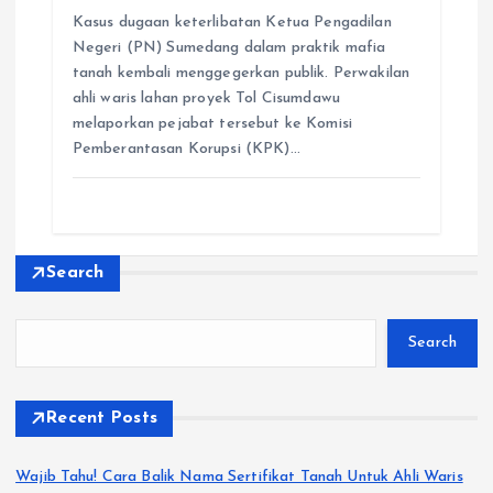
c
a
y
l
s
n
a
Kasus dugaan keterlibatan Ketua Pengadilan
e
t
p
e
s
e
r
Negeri (PN) Sumedang dalam praktik mafia
b
s
e
g
e
e
tanah kembali menggegerkan publik. Perwakilan
o
A
r
n
ahli waris lahan proyek Tol Cisumdawu
o
p
a
g
melaporkan pejabat tersebut ke Komisi
k
p
m
e
Pemberantasan Korupsi (KPK)…
r
Search
Search
Recent Posts
Wajib Tahu! Cara Balik Nama Sertifikat Tanah Untuk Ahli Waris