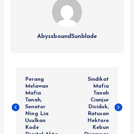
AbyssboundSunblade
P
Perang
Sindikat
o
Melawan
Mafia
Mafia
Tanah
Tanah,
Cianjur
s
Senator
Diciduk,
Ning Lia
Ratusan
t
Usulkan
Hektare
Kode
Kebun
n