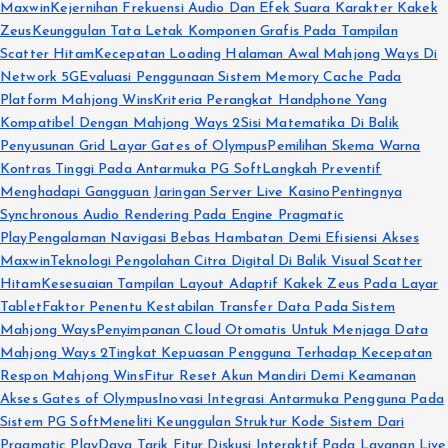
Maxwin
Kejernihan Frekuensi Audio Dan Efek Suara Karakter Kakek
Zeus
Keunggulan Tata Letak Komponen Grafis Pada Tampilan
Scatter Hitam
Kecepatan Loading Halaman Awal Mahjong Ways Di
Network 5G
Evaluasi Penggunaan Sistem Memory Cache Pada
Platform Mahjong Wins
Kriteria Perangkat Handphone Yang
Kompatibel Dengan Mahjong Ways 2
Sisi Matematika Di Balik
Penyusunan Grid Layar Gates of Olympus
Pemilihan Skema Warna
Kontras Tinggi Pada Antarmuka PG Soft
Langkah Preventif
Menghadapi Gangguan Jaringan Server Live Kasino
Pentingnya
Synchronous Audio Rendering Pada Engine Pragmatic
Play
Pengalaman Navigasi Bebas Hambatan Demi Efisiensi Akses
Maxwin
Teknologi Pengolahan Citra Digital Di Balik Visual Scatter
Hitam
Kesesuaian Tampilan Layout Adaptif Kakek Zeus Pada Layar
Tablet
Faktor Penentu Kestabilan Transfer Data Pada Sistem
Mahjong Ways
Penyimpanan Cloud Otomatis Untuk Menjaga Data
Mahjong Ways 2
Tingkat Kepuasan Pengguna Terhadap Kecepatan
Respon Mahjong Wins
Fitur Reset Akun Mandiri Demi Keamanan
Akses Gates of Olympus
Inovasi Integrasi Antarmuka Pengguna Pada
Sistem PG Soft
Meneliti Keunggulan Struktur Kode Sistem Dari
Pragmatic Play
Daya Tarik Fitur Diskusi Interaktif Pada Layanan Live