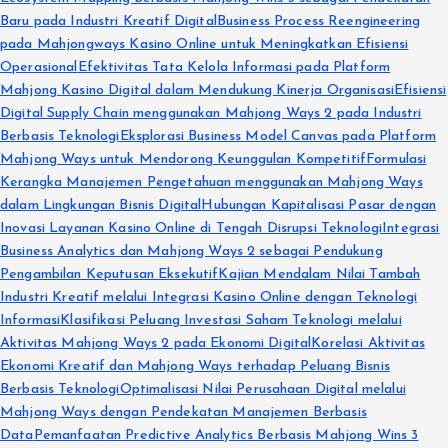
Baru pada Industri Kreatif Digital
Business Process Reengineering
pada Mahjongways Kasino Online untuk Meningkatkan Efisiensi
Operasional
Efektivitas Tata Kelola Informasi pada Platform
Mahjong Kasino Digital dalam Mendukung Kinerja Organisasi
Efisiensi
Digital Supply Chain menggunakan Mahjong Ways 2 pada Industri
Berbasis Teknologi
Eksplorasi Business Model Canvas pada Platform
Mahjong Ways untuk Mendorong Keunggulan Kompetitif
Formulasi
Kerangka Manajemen Pengetahuan menggunakan Mahjong Ways
dalam Lingkungan Bisnis Digital
Hubungan Kapitalisasi Pasar dengan
Inovasi Layanan Kasino Online di Tengah Disrupsi Teknologi
Integrasi
Business Analytics dan Mahjong Ways 2 sebagai Pendukung
Pengambilan Keputusan Eksekutif
Kajian Mendalam Nilai Tambah
Industri Kreatif melalui Integrasi Kasino Online dengan Teknologi
Informasi
Klasifikasi Peluang Investasi Saham Teknologi melalui
Aktivitas Mahjong Ways 2 pada Ekonomi Digital
Korelasi Aktivitas
Ekonomi Kreatif dan Mahjong Ways terhadap Peluang Bisnis
Berbasis Teknologi
Optimalisasi Nilai Perusahaan Digital melalui
Mahjong Ways dengan Pendekatan Manajemen Berbasis
Data
Pemanfaatan Predictive Analytics Berbasis Mahjong Wins 3