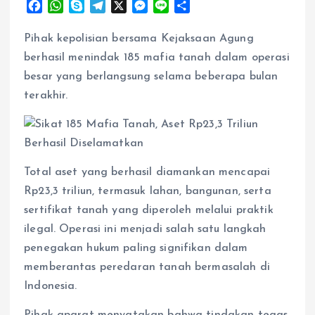
F
W
S
T
X
M
L
S
a
h
k
e
e
i
h
c
a
y
l
s
n
a
Pihak kepolisian bersama Kejaksaan Agung
e
t
p
e
s
e
r
berhasil menindak 185 mafia tanah dalam operasi
b
s
e
g
e
e
besar yang berlangsung selama beberapa bulan
o
A
r
n
terakhir.
o
p
a
g
k
p
m
e
r
Total aset yang berhasil diamankan mencapai
Rp23,3 triliun, termasuk lahan, bangunan, serta
sertifikat tanah yang diperoleh melalui praktik
ilegal. Operasi ini menjadi salah satu langkah
penegakan hukum paling signifikan dalam
memberantas peredaran tanah bermasalah di
Indonesia.