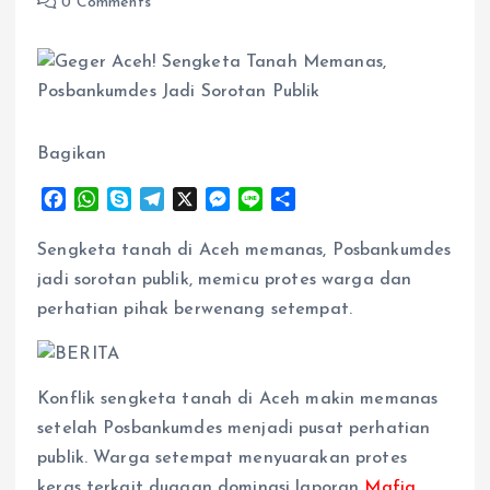
0 Comments
Bagikan
F
W
S
T
X
M
L
S
a
h
k
e
e
i
h
c
a
y
l
s
n
a
Sengketa tanah di Aceh memanas, Posbankumdes
e
t
p
e
s
e
r
jadi sorotan publik, memicu protes warga dan
b
s
e
g
e
e
perhatian pihak berwenang setempat.
o
A
r
n
o
p
a
g
k
p
m
e
r
Konflik sengketa tanah di Aceh makin memanas
setelah Posbankumdes menjadi pusat perhatian
publik. Warga setempat menyuarakan protes
keras terkait dugaan dominasi laporan
Mafia