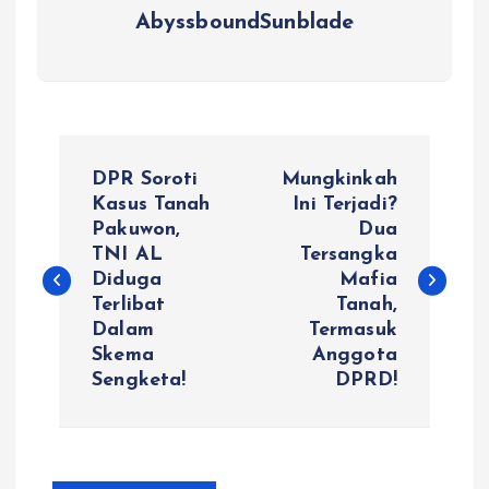
AbyssboundSunblade
P
DPR Soroti
Mungkinkah
o
Kasus Tanah
Ini Terjadi?
Pakuwon,
Dua
TNI AL
Tersangka
s
Diduga
Mafia
Terlibat
Tanah,
t
Dalam
Termasuk
Skema
Anggota
n
Sengketa!
DPRD!
a
v