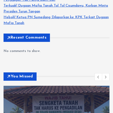
Terkuak! Dugaan Mafia Tanah Tol Tol Cisumdawu, Korban Minta
Presiden Turun Tangan
Heboh! Ketua PN Sumedang Dilaporkan ke KPK Terkait Dugaan
Mafia Tanah
Recent Comments
No comments to show.
You Missed