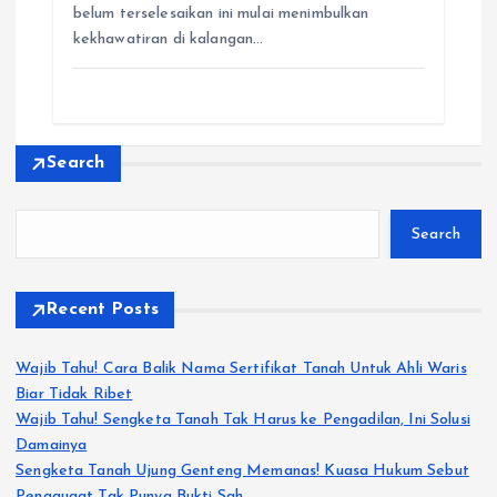
o
A
r
n
belum terselesaikan ini mulai menimbulkan
o
p
a
g
kekhawatiran di kalangan…
k
p
m
e
r
Search
Search
Recent Posts
Wajib Tahu! Cara Balik Nama Sertifikat Tanah Untuk Ahli Waris
Biar Tidak Ribet
Wajib Tahu! Sengketa Tanah Tak Harus ke Pengadilan, Ini Solusi
Damainya
Sengketa Tanah Ujung Genteng Memanas! Kuasa Hukum Sebut
Penggugat Tak Punya Bukti Sah