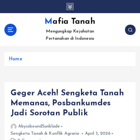
S
k
i
Mafia Tanah
p
Mengungkap Kejahatan
t
Pertanahan di Indonesia
o
c
o
Home
n
t
e
n
t
Geger Aceh! Sengketa Tanah
Memanas, Posbankumdes
Jadi Sorotan Publik
AbyssboundSunblade
Sengketa Tanah & Konflik Agraria
April 3, 2026