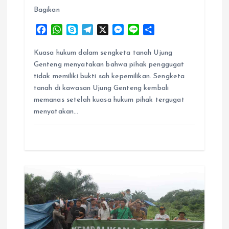
Bagikan
F
W
S
T
X
M
L
S
a
h
k
e
e
i
h
c
a
y
l
s
n
a
Kuasa hukum dalam sengketa tanah Ujung
e
t
p
e
s
e
r
Genteng menyatakan bahwa pihak penggugat
b
s
e
g
e
e
tidak memiliki bukti sah kepemilikan. Sengketa
o
A
r
n
tanah di kawasan Ujung Genteng kembali
o
p
a
g
memanas setelah kuasa hukum pihak tergugat
k
p
m
e
menyatakan…
r