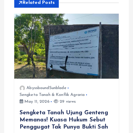
Related Posts
i
g
a
t
i
o
AbyssboundSunblade
Sengketa Tanah & Konflik Agraria
n
May 11, 2026
29 views
Sengketa Tanah Ujung Genteng
Memanas! Kuasa Hukum Sebut
Penggugat Tak Punya Bukti Sah