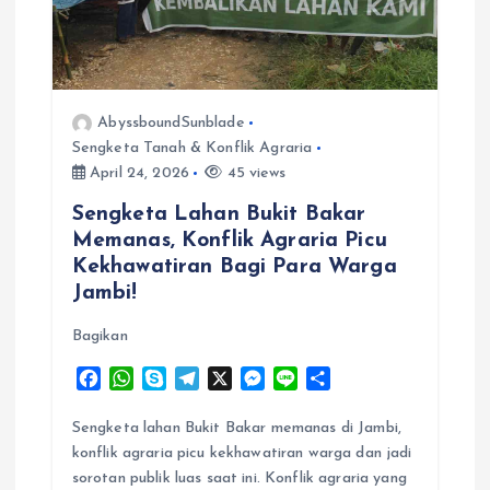
AbyssboundSunblade
Sengketa Tanah & Konflik Agraria
April 24, 2026
45 views
Sengketa Lahan Bukit Bakar
Memanas, Konflik Agraria Picu
Kekhawatiran Bagi Para Warga
Jambi!
Bagikan
F
W
S
T
X
M
L
S
a
h
k
e
e
i
h
c
a
y
l
s
n
a
Sengketa lahan Bukit Bakar memanas di Jambi,
e
t
p
e
s
e
r
konflik agraria picu kekhawatiran warga dan jadi
b
s
e
g
e
e
sorotan publik luas saat ini. Konflik agraria yang