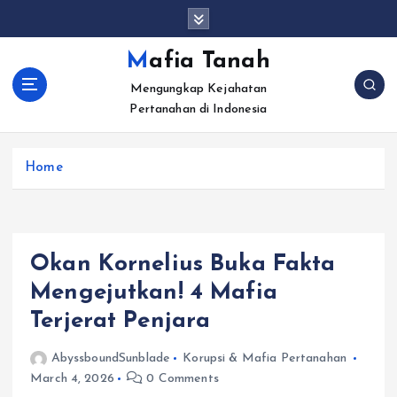
S
k
i
Mafia Tanah
p
Mengungkap Kejahatan
t
Pertanahan di Indonesia
o
c
o
Home
n
t
e
n
t
Okan Kornelius Buka Fakta
Mengejutkan! 4 Mafia
Terjerat Penjara
AbyssboundSunblade
Korupsi & Mafia Pertanahan
March 4, 2026
0 Comments