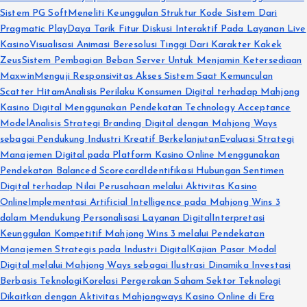
Sistem PG Soft
Meneliti Keunggulan Struktur Kode Sistem Dari
Pragmatic Play
Daya Tarik Fitur Diskusi Interaktif Pada Layanan Live
Kasino
Visualisasi Animasi Beresolusi Tinggi Dari Karakter Kakek
Zeus
Sistem Pembagian Beban Server Untuk Menjamin Ketersediaan
Maxwin
Menguji Responsivitas Akses Sistem Saat Kemunculan
Scatter Hitam
Analisis Perilaku Konsumen Digital terhadap Mahjong
Kasino Digital Menggunakan Pendekatan Technology Acceptance
Model
Analisis Strategi Branding Digital dengan Mahjong Ways
sebagai Pendukung Industri Kreatif Berkelanjutan
Evaluasi Strategi
Manajemen Digital pada Platform Kasino Online Menggunakan
Pendekatan Balanced Scorecard
Identifikasi Hubungan Sentimen
Digital terhadap Nilai Perusahaan melalui Aktivitas Kasino
Online
Implementasi Artificial Intelligence pada Mahjong Wins 3
dalam Mendukung Personalisasi Layanan Digital
Interpretasi
Keunggulan Kompetitif Mahjong Wins 3 melalui Pendekatan
Manajemen Strategis pada Industri Digital
Kajian Pasar Modal
Digital melalui Mahjong Ways sebagai Ilustrasi Dinamika Investasi
Berbasis Teknologi
Korelasi Pergerakan Saham Sektor Teknologi
Dikaitkan dengan Aktivitas Mahjongways Kasino Online di Era