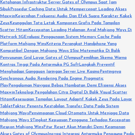
Ketahanan Infrastruktur Server Gates of Olympus Saat Jam
Sibuk
Prosedur Caching Data Untuk Mempercepat Loading Akses
Maxwin
Kejernihan Frekuensi Audio Dan Efek Suara Karakter Kakek
Zeus
Keunggulan Tata Letak Komponen Grafis Pada Tampilan
Scatter Hitam
Kecepatan Loading Halaman Awal Mahjong Ways Di
Network 5G
Evaluasi Penggunaan Sistem Memory Cache Pada
Platform Mahjong Wins
Kriteria Perangkat Handphone Yang
Kompatibel Dengan Mahjong Ways 2
Sisi Matematika Di Balik
Penyusunan Grid Layar Gates of Olympus
Pemilihan Skema Warna
Kontras Tinggi Pada Antarmuka PG Soft
Langkah Preventif
Menghadapi Gangguan Jaringan Server Live Kasino
Pentingnya
Synchronous Audio Rendering Pada Engine Pragmatic
Play
Pengalaman Navigasi Bebas Hambatan Demi Efisiensi Akses
Maxwin
Teknologi Pengolahan Citra Digital Di Balik Visual Scatter
Hitam
Kesesuaian Tampilan Layout Adaptif Kakek Zeus Pada Layar
Tablet
Faktor Penentu Kestabilan Transfer Data Pada Sistem
Mahjong Ways
Penyimpanan Cloud Otomatis Untuk Menjaga Data
Mahjong Ways 2
Tingkat Kepuasan Pengguna Terhadap Kecepatan
Respon Mahjong Wins
Fitur Reset Akun Mandiri Demi Keamanan
Akses Gates of Olympus
Inovasi Integrasi Antarmuka Pengguna Pada