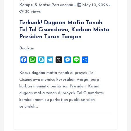
Korupsi & Mafia Pertanahan
May 10, 2026
32 views
Terkuak! Dugaan Mafia Tanah
Tol Tol Cisumdawu, Korban Minta
Presiden Turun Tangan
Bagikan
F
W
S
T
X
M
L
S
a
h
k
e
e
i
h
c
a
y
l
s
n
a
Kasus dugaan mafia tanah di proyek Tol
e
t
p
e
s
e
r
Cisumdawu memicu keresahan warga, para
b
s
e
g
e
e
korban meminta perhatian Presiden. Kasus
o
A
r
n
dugaan mafia tanah di proyek Tol Cisumdawu
o
p
a
g
kembali memicu perhatian publik setelah
k
p
m
e
sejumlah…
r