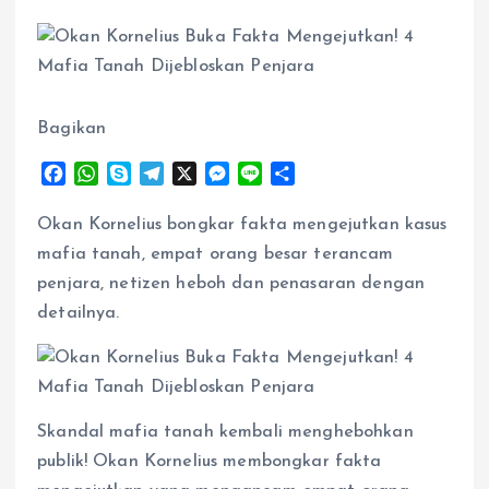
Bagikan
F
W
S
T
X
M
L
S
a
h
k
e
e
i
h
c
a
y
l
s
n
a
Okan Kornelius bongkar fakta mengejutkan kasus
e
t
p
e
s
e
r
mafia tanah, empat orang besar terancam
b
s
e
g
e
e
penjara, netizen heboh dan penasaran dengan
o
A
r
n
detailnya.
o
p
a
g
k
p
m
e
r
Skandal mafia tanah kembali menghebohkan
publik! Okan Kornelius membongkar fakta