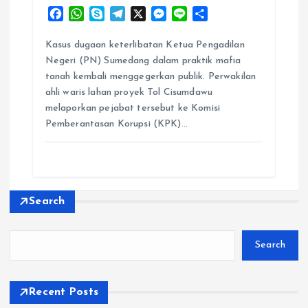
F
W
S
T
X
M
L
S
a
h
k
e
e
i
h
c
a
y
l
s
n
a
Kasus dugaan keterlibatan Ketua Pengadilan
e
t
p
e
s
e
r
Negeri (PN) Sumedang dalam praktik mafia
b
s
e
g
e
e
tanah kembali menggegerkan publik. Perwakilan
o
A
r
n
ahli waris lahan proyek Tol Cisumdawu
o
p
a
g
melaporkan pejabat tersebut ke Komisi
k
p
m
e
Pemberantasan Korupsi (KPK)…
r
Search
Search
Recent Posts