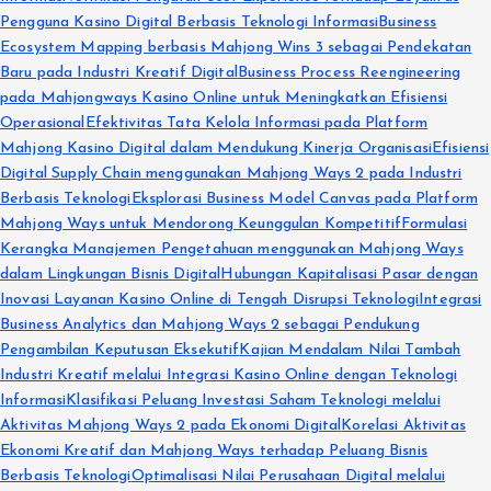
Pengguna Kasino Digital Berbasis Teknologi Informasi
Business
Ecosystem Mapping berbasis Mahjong Wins 3 sebagai Pendekatan
Baru pada Industri Kreatif Digital
Business Process Reengineering
pada Mahjongways Kasino Online untuk Meningkatkan Efisiensi
Operasional
Efektivitas Tata Kelola Informasi pada Platform
Mahjong Kasino Digital dalam Mendukung Kinerja Organisasi
Efisiensi
Digital Supply Chain menggunakan Mahjong Ways 2 pada Industri
Berbasis Teknologi
Eksplorasi Business Model Canvas pada Platform
Mahjong Ways untuk Mendorong Keunggulan Kompetitif
Formulasi
Kerangka Manajemen Pengetahuan menggunakan Mahjong Ways
dalam Lingkungan Bisnis Digital
Hubungan Kapitalisasi Pasar dengan
Inovasi Layanan Kasino Online di Tengah Disrupsi Teknologi
Integrasi
Business Analytics dan Mahjong Ways 2 sebagai Pendukung
Pengambilan Keputusan Eksekutif
Kajian Mendalam Nilai Tambah
Industri Kreatif melalui Integrasi Kasino Online dengan Teknologi
Informasi
Klasifikasi Peluang Investasi Saham Teknologi melalui
Aktivitas Mahjong Ways 2 pada Ekonomi Digital
Korelasi Aktivitas
Ekonomi Kreatif dan Mahjong Ways terhadap Peluang Bisnis
Berbasis Teknologi
Optimalisasi Nilai Perusahaan Digital melalui