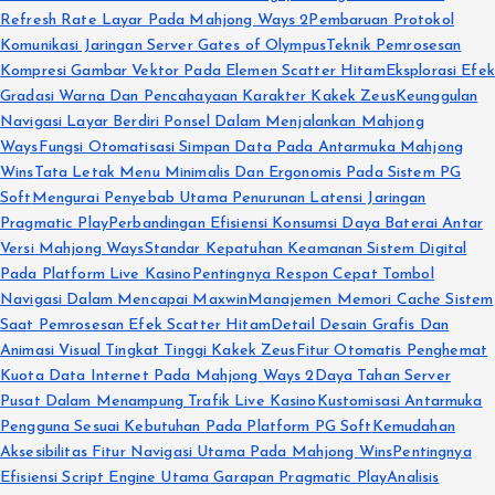
Refresh Rate Layar Pada Mahjong Ways 2
Pembaruan Protokol
Komunikasi Jaringan Server Gates of Olympus
Teknik Pemrosesan
Kompresi Gambar Vektor Pada Elemen Scatter Hitam
Eksplorasi Efek
Gradasi Warna Dan Pencahayaan Karakter Kakek Zeus
Keunggulan
Navigasi Layar Berdiri Ponsel Dalam Menjalankan Mahjong
Ways
Fungsi Otomatisasi Simpan Data Pada Antarmuka Mahjong
Wins
Tata Letak Menu Minimalis Dan Ergonomis Pada Sistem PG
Soft
Mengurai Penyebab Utama Penurunan Latensi Jaringan
Pragmatic Play
Perbandingan Efisiensi Konsumsi Daya Baterai Antar
Versi Mahjong Ways
Standar Kepatuhan Keamanan Sistem Digital
Pada Platform Live Kasino
Pentingnya Respon Cepat Tombol
Navigasi Dalam Mencapai Maxwin
Manajemen Memori Cache Sistem
Saat Pemrosesan Efek Scatter Hitam
Detail Desain Grafis Dan
Animasi Visual Tingkat Tinggi Kakek Zeus
Fitur Otomatis Penghemat
Kuota Data Internet Pada Mahjong Ways 2
Daya Tahan Server
Pusat Dalam Menampung Trafik Live Kasino
Kustomisasi Antarmuka
Pengguna Sesuai Kebutuhan Pada Platform PG Soft
Kemudahan
Aksesibilitas Fitur Navigasi Utama Pada Mahjong Wins
Pentingnya
Efisiensi Script Engine Utama Garapan Pragmatic Play
Analisis