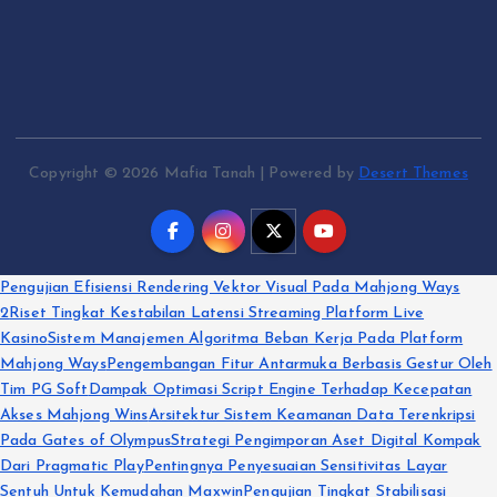
Copyright © 2026 Mafia Tanah | Powered by
Desert Themes
Pengujian Efisiensi Rendering Vektor Visual Pada Mahjong Ways
2
Riset Tingkat Kestabilan Latensi Streaming Platform Live
Kasino
Sistem Manajemen Algoritma Beban Kerja Pada Platform
Mahjong Ways
Pengembangan Fitur Antarmuka Berbasis Gestur Oleh
Tim PG Soft
Dampak Optimasi Script Engine Terhadap Kecepatan
Akses Mahjong Wins
Arsitektur Sistem Keamanan Data Terenkripsi
Pada Gates of Olympus
Strategi Pengimporan Aset Digital Kompak
Dari Pragmatic Play
Pentingnya Penyesuaian Sensitivitas Layar
Sentuh Untuk Kemudahan Maxwin
Pengujian Tingkat Stabilisasi