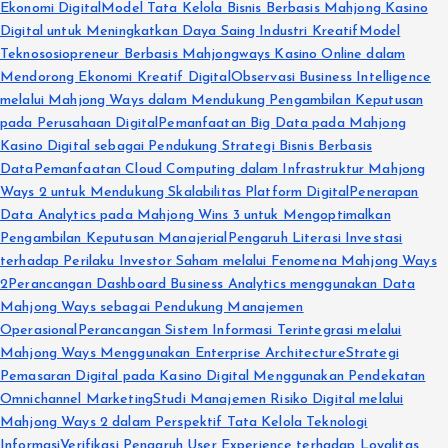
Ekonomi Digital
Model Tata Kelola Bisnis Berbasis Mahjong Kasino
Digital untuk Meningkatkan Daya Saing Industri Kreatif
Model
Teknososiopreneur Berbasis Mahjongways Kasino Online dalam
Mendorong Ekonomi Kreatif Digital
Observasi Business Intelligence
melalui Mahjong Ways dalam Mendukung Pengambilan Keputusan
pada Perusahaan Digital
Pemanfaatan Big Data pada Mahjong
Kasino Digital sebagai Pendukung Strategi Bisnis Berbasis
Data
Pemanfaatan Cloud Computing dalam Infrastruktur Mahjong
Ways 2 untuk Mendukung Skalabilitas Platform Digital
Penerapan
Data Analytics pada Mahjong Wins 3 untuk Mengoptimalkan
Pengambilan Keputusan Manajerial
Pengaruh Literasi Investasi
terhadap Perilaku Investor Saham melalui Fenomena Mahjong Ways
2
Perancangan Dashboard Business Analytics menggunakan Data
Mahjong Ways sebagai Pendukung Manajemen
Operasional
Perancangan Sistem Informasi Terintegrasi melalui
Mahjong Ways Menggunakan Enterprise Architecture
Strategi
Pemasaran Digital pada Kasino Digital Menggunakan Pendekatan
Omnichannel Marketing
Studi Manajemen Risiko Digital melalui
Mahjong Ways 2 dalam Perspektif Tata Kelola Teknologi
Informasi
Verifikasi Pengaruh User Experience terhadap Loyalitas