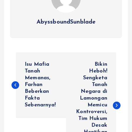
AbyssboundSunblade
P
Isu Mafia
Bikin
o
Tanah
Heboh!
Memanas,
Sengketa
Farhan
Tanah
s
Beberkan
Negara di
Fakta
Lamongan
t
Sebenarnya!
Memicu
Kontroversi,
n
Tim Hukum
Desak
a