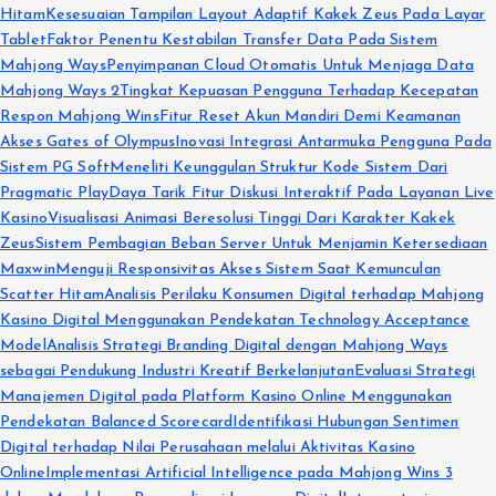
Hitam
Kesesuaian Tampilan Layout Adaptif Kakek Zeus Pada Layar
Tablet
Faktor Penentu Kestabilan Transfer Data Pada Sistem
Mahjong Ways
Penyimpanan Cloud Otomatis Untuk Menjaga Data
Mahjong Ways 2
Tingkat Kepuasan Pengguna Terhadap Kecepatan
Respon Mahjong Wins
Fitur Reset Akun Mandiri Demi Keamanan
Akses Gates of Olympus
Inovasi Integrasi Antarmuka Pengguna Pada
Sistem PG Soft
Meneliti Keunggulan Struktur Kode Sistem Dari
Pragmatic Play
Daya Tarik Fitur Diskusi Interaktif Pada Layanan Live
Kasino
Visualisasi Animasi Beresolusi Tinggi Dari Karakter Kakek
Zeus
Sistem Pembagian Beban Server Untuk Menjamin Ketersediaan
Maxwin
Menguji Responsivitas Akses Sistem Saat Kemunculan
Scatter Hitam
Analisis Perilaku Konsumen Digital terhadap Mahjong
Kasino Digital Menggunakan Pendekatan Technology Acceptance
Model
Analisis Strategi Branding Digital dengan Mahjong Ways
sebagai Pendukung Industri Kreatif Berkelanjutan
Evaluasi Strategi
Manajemen Digital pada Platform Kasino Online Menggunakan
Pendekatan Balanced Scorecard
Identifikasi Hubungan Sentimen
Digital terhadap Nilai Perusahaan melalui Aktivitas Kasino
Online
Implementasi Artificial Intelligence pada Mahjong Wins 3