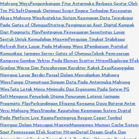
Mahjong Ways
Pengembangan Fitur Antarmuka Berbasis Gestur Oleh
Tim PG Soft
Dampak Optimasi Script Engine Terhadap Kecepatan
Akses Mahjong Wins
Arsitektur Sistem Keamanan Data Terenkripsi
Pada Gates of Olympus
Strategi Pengimporan Aset Digital Kompak
Dari Pragmatic Play
Pentingnya Penyesuaian Sensitivitas Layar
Sentuh Untuk Kemudahan Maxwin
Pengujian Tingkat Stabilisasi
Refresh Rate Layar Pada Mahjong Ways 2
Pembaruan Protokol
Komunikasi Jaringan Server Gates of Olympus
Teknik Pemrosesan
Kompresi Gambar Vektor Pada Elemen Scatter Hitam
Eksplorasi Efek
Gradasi Warna Dan Pencahayaan Karakter Kakek Zeus
Keunggulan
Navigasi Layar Berdiri Ponsel Dalam Menjalankan Mahjong
Ways
Fungsi Otomatisasi Simpan Data Pada Antarmuka Mahjong
Wins
Tata Letak Menu Minimalis Dan Ergonomis Pada Sistem PG
Soft
Mengurai Penyebab Utama Penurunan Latensi Jaringan
Pragmatic Play
Perbandingan Efisiensi Konsumsi Daya Baterai Antar
Versi Mahjong Ways
Standar Kepatuhan Keamanan Sistem Digital
Pada Platform Live Kasino
Pentingnya Respon Cepat Tombol
Navigasi Dalam Mencapai Maxwin
Manajemen Memori Cache Sistem
Saat Pemrosesan Efek Scatter Hitam
Detail Desain Grafis Dan