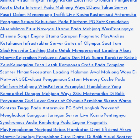
Animasi Visual Tingkat Tinggi Kakek Zeus
Fitur Otomatis Penghemat
Kuota Data Internet Pada Mahjong Ways 2
Daya Tahan Server
Pusat Dalam Menampung Trafik Live Kasino
Kustomisasi Antarmuka
Pengguna Sesuai Kebutuhan Pada Platform PG Soft
Kemudahan
Aksesibilitas Fitur Navigasi Utama Pada Mahjong Wins
Pentingnya
Efisiensi Script Engine Utama Garapan Pragmatic Play
Analisis
Ketahanan Infrastruktur Server Gates of Olympus Saat Jam
Sibuk
Prosedur Caching Data Untuk Mempercepat Loading Akses
Maxwin
Kejernihan Frekuensi Audio Dan Efek Suara Karakter Kakek
Zeus
Keunggulan Tata Letak Komponen Grafis Pada Tampilan
Scatter Hitam
Kecepatan Loading Halaman Awal Mahjong Ways Di
Network 5G
Evaluasi Penggunaan Sistem Memory Cache Pada
Platform Mahjong Wins
Kriteria Perangkat Handphone Yang
Kompatibel Dengan Mahjong Ways 2
Sisi Matematika Di Balik
Penyusunan Grid Layar Gates of Olympus
Pemilihan Skema Warna
Kontras Tinggi Pada Antarmuka PG Soft
Langkah Preventif
Menghadapi Gangguan Jaringan Server Live Kasino
Pentingnya
Synchronous Audio Rendering Pada Engine Pragmatic
Play
Pengalaman Navigasi Bebas Hambatan Demi Efisiensi Akses
Maxwin
Teknologi Pengolahan Citra Digital Di Balik Visual Scatter