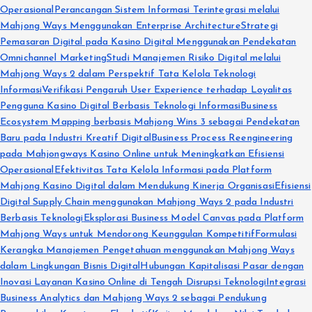
Operasional
Perancangan Sistem Informasi Terintegrasi melalui
Mahjong Ways Menggunakan Enterprise Architecture
Strategi
Pemasaran Digital pada Kasino Digital Menggunakan Pendekatan
Omnichannel Marketing
Studi Manajemen Risiko Digital melalui
Mahjong Ways 2 dalam Perspektif Tata Kelola Teknologi
Informasi
Verifikasi Pengaruh User Experience terhadap Loyalitas
Pengguna Kasino Digital Berbasis Teknologi Informasi
Business
Ecosystem Mapping berbasis Mahjong Wins 3 sebagai Pendekatan
Baru pada Industri Kreatif Digital
Business Process Reengineering
pada Mahjongways Kasino Online untuk Meningkatkan Efisiensi
Operasional
Efektivitas Tata Kelola Informasi pada Platform
Mahjong Kasino Digital dalam Mendukung Kinerja Organisasi
Efisiensi
Digital Supply Chain menggunakan Mahjong Ways 2 pada Industri
Berbasis Teknologi
Eksplorasi Business Model Canvas pada Platform
Mahjong Ways untuk Mendorong Keunggulan Kompetitif
Formulasi
Kerangka Manajemen Pengetahuan menggunakan Mahjong Ways
dalam Lingkungan Bisnis Digital
Hubungan Kapitalisasi Pasar dengan
Inovasi Layanan Kasino Online di Tengah Disrupsi Teknologi
Integrasi
Business Analytics dan Mahjong Ways 2 sebagai Pendukung