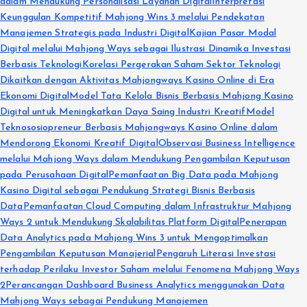
dalam Mendukung Personalisasi Layanan Digital
Interpretasi
Keunggulan Kompetitif Mahjong Wins 3 melalui Pendekatan
Manajemen Strategis pada Industri Digital
Kajian Pasar Modal
Digital melalui Mahjong Ways sebagai Ilustrasi Dinamika Investasi
Berbasis Teknologi
Korelasi Pergerakan Saham Sektor Teknologi
Dikaitkan dengan Aktivitas Mahjongways Kasino Online di Era
Ekonomi Digital
Model Tata Kelola Bisnis Berbasis Mahjong Kasino
Digital untuk Meningkatkan Daya Saing Industri Kreatif
Model
Teknososiopreneur Berbasis Mahjongways Kasino Online dalam
Mendorong Ekonomi Kreatif Digital
Observasi Business Intelligence
melalui Mahjong Ways dalam Mendukung Pengambilan Keputusan
pada Perusahaan Digital
Pemanfaatan Big Data pada Mahjong
Kasino Digital sebagai Pendukung Strategi Bisnis Berbasis
Data
Pemanfaatan Cloud Computing dalam Infrastruktur Mahjong
Ways 2 untuk Mendukung Skalabilitas Platform Digital
Penerapan
Data Analytics pada Mahjong Wins 3 untuk Mengoptimalkan
Pengambilan Keputusan Manajerial
Pengaruh Literasi Investasi
terhadap Perilaku Investor Saham melalui Fenomena Mahjong Ways
2
Perancangan Dashboard Business Analytics menggunakan Data
Mahjong Ways sebagai Pendukung Manajemen