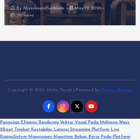
By
AbyssboundSunblade
May 12, 2026
30 views
Copyright © 2026 Mafia Tanah | Powered by
Desert Themes
Pengujian Efisiensi Rendering Vektor Visual Pada Mahjong Ways
2
Riset Tingkat Kestabilan Latensi Streaming Platform Live
Kasino
Sistem Manajemen Algoritma Beban Kerja Pada Platform