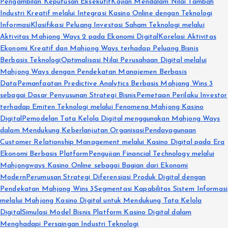
Pengambilan Keputusan Eksekutif
Kajian Mendalam Nilai Tambah
Industri Kreatif melalui Integrasi Kasino Online dengan Teknologi
Informasi
Klasifikasi Peluang Investasi Saham Teknologi melalui
Aktivitas Mahjong Ways 2 pada Ekonomi Digital
Korelasi Aktivitas
Ekonomi Kreatif dan Mahjong Ways terhadap Peluang Bisnis
Berbasis Teknologi
Optimalisasi Nilai Perusahaan Digital melalui
Mahjong Ways dengan Pendekatan Manajemen Berbasis
Data
Pemanfaatan Predictive Analytics Berbasis Mahjong Wins 3
sebagai Dasar Penyusunan Strategi Bisnis
Pemetaan Perilaku Investor
terhadap Emiten Teknologi melalui Fenomena Mahjong Kasino
Digital
Pemodelan Tata Kelola Digital menggunakan Mahjong Ways
dalam Mendukung Keberlanjutan Organisasi
Pendayagunaan
Customer Relationship Management melalui Kasino Digital pada Era
Ekonomi Berbasis Platform
Pengujian Financial Technology melalui
Mahjongways Kasino Online sebagai Bagian dari Ekonomi
Modern
Perumusan Strategi Diferensiasi Produk Digital dengan
Pendekatan Mahjong Wins 3
Segmentasi Kapabilitas Sistem Informasi
melalui Mahjong Kasino Digital untuk Mendukung Tata Kelola
Digital
Simulasi Model Bisnis Platform Kasino Digital dalam
Menghadapi Persaingan Industri Teknologi