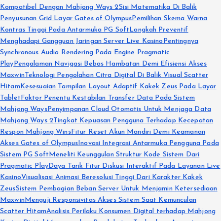
Kompatibel Dengan Mahjong Ways 2
Sisi Matematika Di Balik
Penyusunan Grid Layar Gates of Olympus
Pemilihan Skema Warna
Kontras Tinggi Pada Antarmuka PG Soft
Langkah Preventif
Menghadapi Gangguan Jaringan Server Live Kasino
Pentingnya
Synchronous Audio Rendering Pada Engine Pragmatic
Play
Pengalaman Navigasi Bebas Hambatan Demi Efisiensi Akses
Maxwin
Teknologi Pengolahan Citra Digital Di Balik Visual Scatter
Hitam
Kesesuaian Tampilan Layout Adaptif Kakek Zeus Pada Layar
Tablet
Faktor Penentu Kestabilan Transfer Data Pada Sistem
Mahjong Ways
Penyimpanan Cloud Otomatis Untuk Menjaga Data
Mahjong Ways 2
Tingkat Kepuasan Pengguna Terhadap Kecepatan
Respon Mahjong Wins
Fitur Reset Akun Mandiri Demi Keamanan
Akses Gates of Olympus
Inovasi Integrasi Antarmuka Pengguna Pada
Sistem PG Soft
Meneliti Keunggulan Struktur Kode Sistem Dari
Pragmatic Play
Daya Tarik Fitur Diskusi Interaktif Pada Layanan Live
Kasino
Visualisasi Animasi Beresolusi Tinggi Dari Karakter Kakek
Zeus
Sistem Pembagian Beban Server Untuk Menjamin Ketersediaan
Maxwin
Menguji Responsivitas Akses Sistem Saat Kemunculan
Scatter Hitam
Analisis Perilaku Konsumen Digital terhadap Mahjong