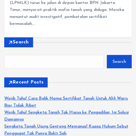
(LPMLK) turun ke jalan di depan kantor BPN Jakarta
Timur, menyoroti praktik mafia tanah yang diduga. Mereka
menuntut audit investigatif, pembatalan sertifikat
bermasalah,…
Search
Search
Recent Posts
Wajib Tahu! Cara Balik Nama Sertifikat Tanah Untuk Ahli Waris
Biar Tidak Ribet
Wajib Tahu! Sengketa Tanah Tak Harus ke Pengadilan, Ini Solusi
Damainya
Sengketa Tanah Ujung Genteng Memanas! Kuasa Hukum Sebut
Penggugat Tak Punya Bukti Sah