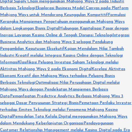
Digital Supply Chain menggunakan Mahjong Ways 2 pada Industri
Berbasis Teknologi
Eksplorasi Business Model Canvas pada Platform
Mahjong Ways untuk Mendorong Keunggulan Kompetitif
Formulasi
Kerangka Manajemen Pengetahuan menggunakan Mahjong Ways
dalam Lingkungan Bisnis Digital
Hubungan Kapitalisasi Pasar dengan
Inovasi Layanan Kasino Online di Tengah Disrupsi Teknologi
Integrasi
Business Analytics dan Mahjong Ways 2 sebagai Pendukung
Pengambilan Keputusan Eksekutif
Kajian Mendalam Nilai Tambah
Industri Kreatif melalui Integrasi Kasino Online dengan Teknologi
Informasi
Klasifikasi Peluang Investasi Saham Teknologi melalui
Aktivitas Mahjong Ways 2 pada Ekonomi Digital
Korelasi Aktivitas
Ekonomi Kreatif dan Mahjong Ways terhadap Peluang Bisnis
Berbasis Teknologi
Optimalisasi Nilai Perusahaan Digital melalui
Mahjong Ways dengan Pendekatan Manajemen Berbasis
Data
Pemanfaatan Predictive Analytics Berbasis Mahjong Wins 3
sebagai Dasar Penyusunan Strategi Bisnis
Pemetaan Perilaku Investor
terhadap Emiten Teknologi melalui Fenomena Mahjong Kasino
Digital
Pemodelan Tata Kelola Digital menggunakan Mahjong Ways
dalam Mendukung Keberlanjutan Organisasi
Pendayagunaan
Customer Relationship Management melalui Kasino Digital pada Era