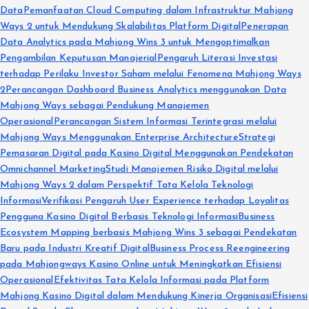
Data
Pemanfaatan Cloud Computing dalam Infrastruktur Mahjong
Ways 2 untuk Mendukung Skalabilitas Platform Digital
Penerapan
Data Analytics pada Mahjong Wins 3 untuk Mengoptimalkan
Pengambilan Keputusan Manajerial
Pengaruh Literasi Investasi
terhadap Perilaku Investor Saham melalui Fenomena Mahjong Ways
2
Perancangan Dashboard Business Analytics menggunakan Data
Mahjong Ways sebagai Pendukung Manajemen
Operasional
Perancangan Sistem Informasi Terintegrasi melalui
Mahjong Ways Menggunakan Enterprise Architecture
Strategi
Pemasaran Digital pada Kasino Digital Menggunakan Pendekatan
Omnichannel Marketing
Studi Manajemen Risiko Digital melalui
Mahjong Ways 2 dalam Perspektif Tata Kelola Teknologi
Informasi
Verifikasi Pengaruh User Experience terhadap Loyalitas
Pengguna Kasino Digital Berbasis Teknologi Informasi
Business
Ecosystem Mapping berbasis Mahjong Wins 3 sebagai Pendekatan
Baru pada Industri Kreatif Digital
Business Process Reengineering
pada Mahjongways Kasino Online untuk Meningkatkan Efisiensi
Operasional
Efektivitas Tata Kelola Informasi pada Platform
Mahjong Kasino Digital dalam Mendukung Kinerja Organisasi
Efisiensi