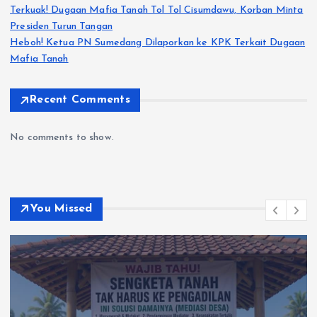
Terkuak! Dugaan Mafia Tanah Tol Tol Cisumdawu, Korban Minta
Presiden Turun Tangan
Heboh! Ketua PN Sumedang Dilaporkan ke KPK Terkait Dugaan
Mafia Tanah
Recent Comments
No comments to show.
You Missed