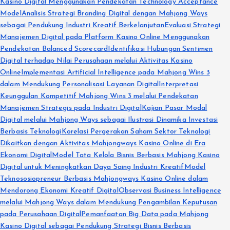
Kasino Digital Menggunakan Pendekatan Technology Acceptance
Model
Analisis Strategi Branding Digital dengan Mahjong Ways
sebagai Pendukung Industri Kreatif Berkelanjutan
Evaluasi Strategi
Manajemen Digital pada Platform Kasino Online Menggunakan
Pendekatan Balanced Scorecard
Identifikasi Hubungan Sentimen
Digital terhadap Nilai Perusahaan melalui Aktivitas Kasino
Online
Implementasi Artificial Intelligence pada Mahjong Wins 3
dalam Mendukung Personalisasi Layanan Digital
Interpretasi
Keunggulan Kompetitif Mahjong Wins 3 melalui Pendekatan
Manajemen Strategis pada Industri Digital
Kajian Pasar Modal
Digital melalui Mahjong Ways sebagai Ilustrasi Dinamika Investasi
Berbasis Teknologi
Korelasi Pergerakan Saham Sektor Teknologi
Dikaitkan dengan Aktivitas Mahjongways Kasino Online di Era
Ekonomi Digital
Model Tata Kelola Bisnis Berbasis Mahjong Kasino
Digital untuk Meningkatkan Daya Saing Industri Kreatif
Model
Teknososiopreneur Berbasis Mahjongways Kasino Online dalam
Mendorong Ekonomi Kreatif Digital
Observasi Business Intelligence
melalui Mahjong Ways dalam Mendukung Pengambilan Keputusan
pada Perusahaan Digital
Pemanfaatan Big Data pada Mahjong
Kasino Digital sebagai Pendukung Strategi Bisnis Berbasis