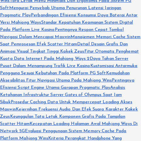
Wins
Tata Letak Menu Minimalis Dan Ergonomis Pada Sistem PG
Soft
Mengurai Penyebab Utama Penurunan Latensi Jaringan
Pragmatic Play
Perbandingan Efisiensi Konsumsi Daya Baterai Antar
Versi Mahjong Ways
Standar Kepatuhan Keamanan Sistem Digital
Pada Platform Live Kasino
Pentingnya Respon Cepat Tombol
Navigasi Dalam Mencapai Maxwin
Manajemen Memori Cache Sistem
Saat Pemrosesan Efek Scatter Hitam
Detail Desain Grafis Dan
Animasi Visual Tingkat Tinggi Kakek Zeus
Fitur Otomatis Penghemat
Kuota Data Internet Pada Mahjong Ways 2
Daya Tahan Server
Pusat Dalam Menampung Trafik Live Kasino
Kustomisasi Antarmuka
Pengguna Sesuai Kebutuhan Pada Platform PG Soft
Kemudahan
Aksesibilitas Fitur Navigasi Utama Pada Mahjong Wins
Pentingnya
Efisiensi Script Engine Utama Garapan Pragmatic Play
Analisis
Ketahanan Infrastruktur Server Gates of Olympus Saat Jam
Sibuk
Prosedur Caching Data Untuk Mempercepat Loading Akses
Maxwin
Kejernihan Frekuensi Audio Dan Efek Suara Karakter Kakek
Zeus
Keunggulan Tata Letak Komponen Grafis Pada Tampilan
Scatter Hitam
Kecepatan Loading Halaman Awal Mahjong Ways Di
Network 5G
Evaluasi Penggunaan Sistem Memory Cache Pada
Platform Mahjong Wins
Kriteria Perangkat Handphone Yang