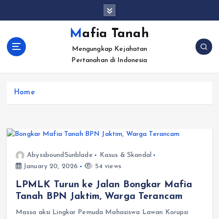
S
k
i
Mafia Tanah
p
Mengungkap Kejahatan
t
Pertanahan di Indonesia
o
c
o
Home
n
t
e
n
t
AbyssboundSunblade
Kasus & Skandal
January 20, 2026
54 views
LPMLK Turun ke Jalan Bongkar Mafia
Tanah BPN Jaktim, Warga Terancam
Massa aksi Lingkar Pemuda Mahasiswa Lawan Korupsi