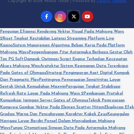
Copyright © 2026 Mafia Tanah | Powered by
Desert Themes
Pengujian Efisiensi Rendering Vektor Visual Pada Mahjong Ways
2
Riset Tingkat Kestabilan Latensi Streaming Platform Live
Kasino
Sistem Manajemen Algoritma Beban Kerja Pada Platform
Mahjong Ways
Pengembangan Fitur Antarmuka Berbasis Gestur Oleh
Tim PG Soft
Dampak Optimasi Script Engine Terhadap Kecepatan
Akses Mahjong Wins
Arsitektur Sistem Keamanan Data Terenkripsi
Pada Gates of Olympus
Strategi Pengimporan Aset Digital Kompak
Dari Pragmatic Play
Pentingnya Penyesuaian Sensitivitas Layar
Sentuh Untuk Kemudahan Maxwin
Pengujian Tingkat Stabilisasi
Refresh Rate Layar Pada Mahjong Ways 2
Pembaruan Protokol
Komunikasi Jaringan Server Gates of Olympus
Teknik Pemrosesan
Kompresi Gambar Vektor Pada Elemen Scatter Hitam
Eksplorasi Efek
Gradasi Warna Dan Pencahayaan Karakter Kakek Zeus
Keunggulan
Navigasi Layar Berdiri Ponsel Dalam Menjalankan Mahjong
Ways
Fungsi Otomatisasi Simpan Data Pada Antarmuka Mahjong