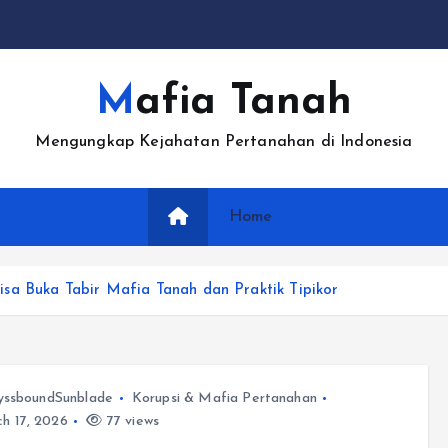
Mafia Tanah
Mengungkap Kejahatan Pertanahan di Indonesia
Home
sa Buka Tabir Mafia Tanah dan Praktik Tipikor
yssboundSunblade
Korupsi & Mafia Pertanahan
h 17, 2026
77 views