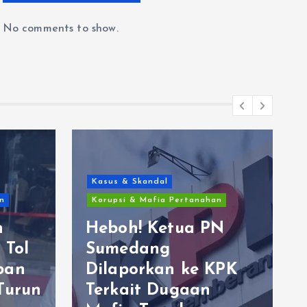
No comments to show.
Kasus & Skandal
n
Korupsi & Mafia Pertanahan
n
Heboh! Ketua PN
 Tol
Sumedang
ban
Dilaporkan ke KPK
Turun
Terkait Dugaan