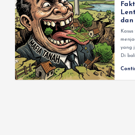
Fak
Len
dan 
Kasus
menja
yang j
Di bal
Cont