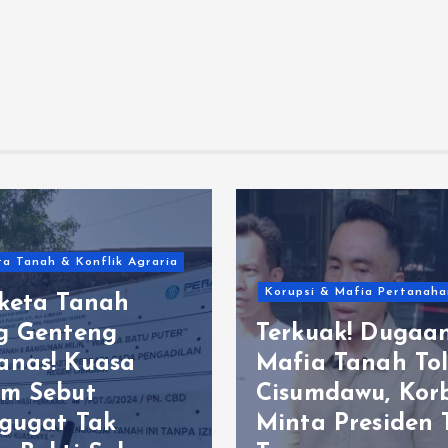
a Tanah & Konflik Agraria
Korupsi & Mafia Pertanaha
keta Tanah
g Genteng
Terkuak! Dugaa
nas! Kuasa
Mafia Tanah Tol
m Sebut
Cisumdawu, Kor
gugat Tak
Minta Presiden 