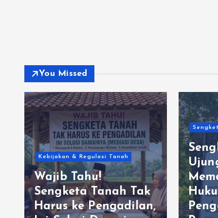
You Missed
Sengket
Seng
Kebijakan & Regulasi Tanah
Ujun
Wajib Tahu!
Mema
Sengketa Tanah Tak
Huku
Harus ke Pengadilan,
Peng