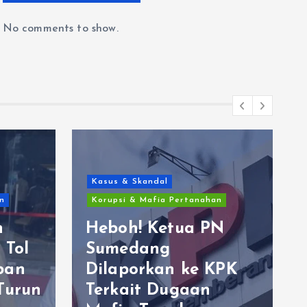
No comments to show.
Kasus & Skandal
n
Korupsi & Mafia Pertanahan
n
Heboh! Ketua PN
 Tol
Sumedang
ban
Dilaporkan ke KPK
Turun
Terkait Dugaan