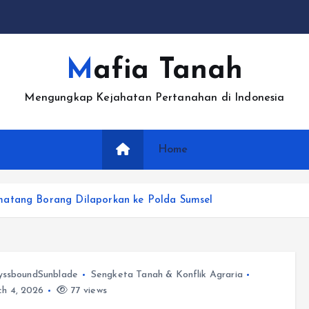
Mafia Tanah
Mengungkap Kejahatan Pertanahan di Indonesia
Home
matang Borang Dilaporkan ke Polda Sumsel
yssboundSunblade
Sengketa Tanah & Konflik Agraria
h 4, 2026
77 views