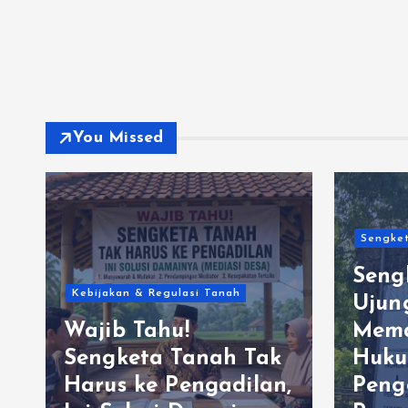
You Missed
Sengket
Seng
Kebijakan & Regulasi Tanah
Ujun
Wajib Tahu!
Mema
Sengketa Tanah Tak
Huku
Harus ke Pengadilan,
Peng