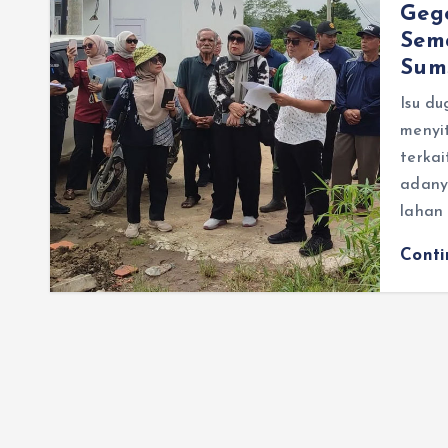
Geg
Sem
Sum
Isu d
menyit
terka
adany
lahan
Cont