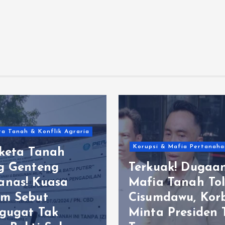
a Tanah & Konflik Agraria
Korupsi & Mafia Pertanaha
keta Tanah
g Genteng
Terkuak! Dugaa
nas! Kuasa
Mafia Tanah Tol
m Sebut
Cisumdawu, Kor
gugat Tak
Minta Presiden 