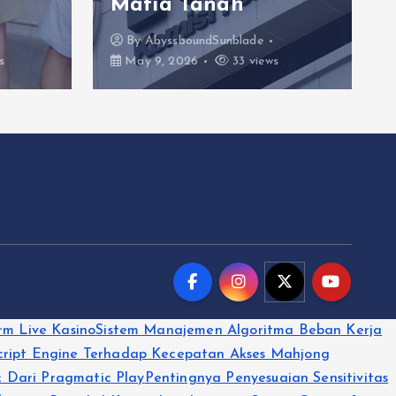
Mafia Tanah
By
AbyssboundSunblade
s
May 9, 2026
33 views
rm Live Kasino
Sistem Manajemen Algoritma Beban Kerja
ript Engine Terhadap Kecepatan Akses Mahjong
 Dari Pragmatic Play
Pentingnya Penyesuaian Sensitivitas