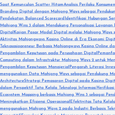
Saat Kemunculan Scatter Hitam
Analisis Perilaku Konsum
Branding Digital dengan Mahjong Ways sebagai Pendukung
Pendekatan Balanced Scorecard
Identifikasi Hubungan Sen
Mahjong Wins 3 dalam Mendukung Personalisasi Layanan D
Digital
Kajian Pasar Modal Digital melalui Mahjong Ways se
Aktivitas Mahjongways Kasino Online di Era Ekonomi Digi
Teknososiopreneur Berbasis Mahjongways Kasino Online d
Pengambilan Keputusan pada Perusahaan Digital
Pemanfaa
Computing dalam Infrastruktur Mahjong Ways 2 untuk Mend
Pengambilan Keputusan Manajerial
Pengaruh Literasi Inve
menggunakan Data Mahjong Ways sebagai Pendukung Ma
Architecture
Strategi Pemasaran Digital pada Kasino Di
dalam Perspektif Tata Kelola Teknologi Informasi
Verifikas
Ecosystem Mapping berbasis Mahjong Wins 3 sebagai Pende
Meningkatkan Efisiensi Operasional
Efektivitas Tata Kelo
menggunakan Mahjong Ways 2 pada Industri Berbasis Tekn