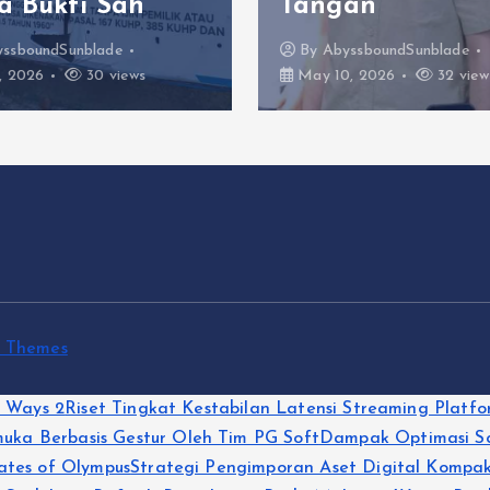
a Bukti Sah
Tangan
yssboundSunblade
By
AbyssboundSunblade
, 2026
30 views
May 10, 2026
32 view
t Themes
g Ways 2
Riset Tingkat Kestabilan Latensi Streaming Platfo
ka Berbasis Gestur Oleh Tim PG Soft
Dampak Optimasi Sc
ates of Olympus
Strategi Pengimporan Aset Digital Kompak