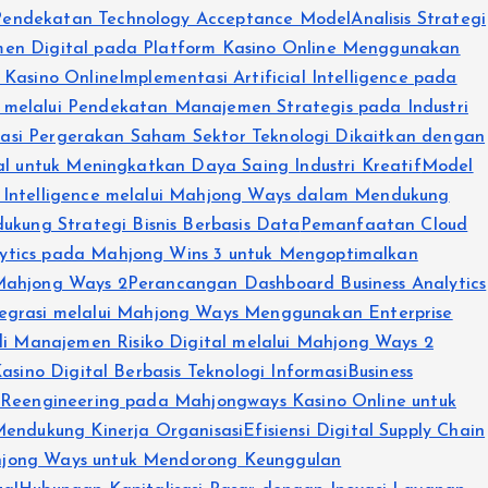
 Pendekatan Technology Acceptance Model
Analisis Strategi
men Digital pada Platform Kasino Online Menggunakan
 Kasino Online
Implementasi Artificial Intelligence pada
 melalui Pendekatan Manajemen Strategis pada Industri
lasi Pergerakan Saham Sektor Teknologi Dikaitkan dengan
al untuk Meningkatkan Daya Saing Industri Kreatif
Model
s Intelligence melalui Mahjong Ways dalam Mendukung
kung Strategi Bisnis Berbasis Data
Pemanfaatan Cloud
ytics pada Mahjong Wins 3 untuk Mengoptimalkan
 Mahjong Ways 2
Perancangan Dashboard Business Analytics
tegrasi melalui Mahjong Ways Menggunakan Enterprise
di Manajemen Risiko Digital melalui Mahjong Ways 2
sino Digital Berbasis Teknologi Informasi
Business
s Reengineering pada Mahjongways Kasino Online untuk
Mendukung Kinerja Organisasi
Efisiensi Digital Supply Chain
ahjong Ways untuk Mendorong Keunggulan