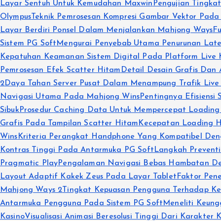
Layar Sentuh Untuk Kemudahan Maxwin
Pengujian Tingkat
Olympus
Teknik Pemrosesan Kompresi Gambar Vektor Pada
Layar Berdiri Ponsel Dalam Menjalankan Mahjong Ways
F
Sistem PG Soft
Mengurai Penyebab Utama Penurunan Laten
Kepatuhan Keamanan Sistem Digital Pada Platform Live 
Pemrosesan Efek Scatter Hitam
Detail Desain Grafis Dan 
2
Daya Tahan Server Pusat Dalam Menampung Trafik Live
Navigasi Utama Pada Mahjong Wins
Pentingnya Efisiensi
Sibuk
Prosedur Caching Data Untuk Mempercepat Loading
Grafis Pada Tampilan Scatter Hitam
Kecepatan Loading 
Wins
Kriteria Perangkat Handphone Yang Kompatibel De
Kontras Tinggi Pada Antarmuka PG Soft
Langkah Preventi
Pragmatic Play
Pengalaman Navigasi Bebas Hambatan Dem
Layout Adaptif Kakek Zeus Pada Layar Tablet
Faktor Pen
Mahjong Ways 2
Tingkat Kepuasan Pengguna Terhadap K
Antarmuka Pengguna Pada Sistem PG Soft
Meneliti Keung
Kasino
Visualisasi Animasi Beresolusi Tinggi Dari Karakter