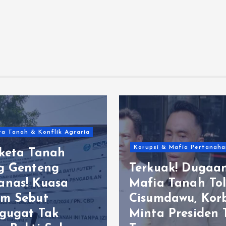
a Tanah & Konflik Agraria
Korupsi & Mafia Pertanaha
keta Tanah
g Genteng
Terkuak! Dugaa
nas! Kuasa
Mafia Tanah Tol
m Sebut
Cisumdawu, Kor
gugat Tak
Minta Presiden 