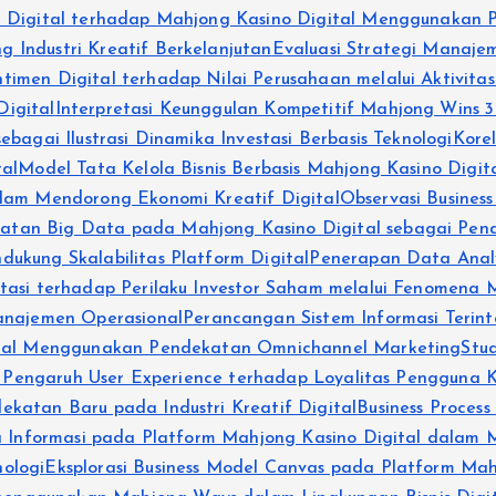
en Digital terhadap Mahjong Kasino Digital Menggunakan
 Industri Kreatif Berkelanjutan
Evaluasi Strategi Manaje
timen Digital terhadap Nilai Perusahaan melalui Aktivitas
igital
Interpretasi Keunggulan Kompetitif Mahjong Wins 3
bagai Ilustrasi Dinamika Investasi Berbasis Teknologi
Kore
tal
Model Tata Kelola Bisnis Berbasis Mahjong Kasino Digit
alam Mendorong Ekonomi Kreatif Digital
Observasi Busines
tan Big Data pada Mahjong Kasino Digital sebagai Pendu
ukung Skalabilitas Platform Digital
Penerapan Data Anal
stasi terhadap Perilaku Investor Saham melalui Fenomena
najemen Operasional
Perancangan Sistem Informasi Terin
gital Menggunakan Pendekatan Omnichannel Marketing
Stu
i Pengaruh User Experience terhadap Loyalitas Pengguna Ka
katan Baru pada Industri Kreatif Digital
Business Proces
la Informasi pada Platform Mahjong Kasino Digital dalam 
ologi
Eksplorasi Business Model Canvas pada Platform M