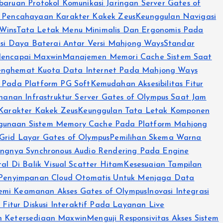
aruan Protokol Komunikasi Jaringan Server Gates of
n Pencahayaan Karakter Kakek Zeus
Keunggulan Navigasi
Wins
Tata Letak Menu Minimalis Dan Ergonomis Pada
msi Daya Baterai Antar Versi Mahjong Ways
Standar
Mencapai Maxwin
Manajemen Memori Cache Sistem Saat
Penghemat Kuota Data Internet Pada Mahjong Ways
 Pada Platform PG Soft
Kemudahan Aksesibilitas Fitur
ahanan Infrastruktur Server Gates of Olympus Saat Jam
 Karakter Kakek Zeus
Keunggulan Tata Letak Komponen
ggunaan Sistem Memory Cache Pada Platform Mahjong
 Grid Layar Gates of Olympus
Pemilihan Skema Warna
ingnya Synchronous Audio Rendering Pada Engine
al Di Balik Visual Scatter Hitam
Kesesuaian Tampilan
Penyimpanan Cloud Otomatis Untuk Menjaga Data
Demi Keamanan Akses Gates of Olympus
Inovasi Integrasi
 Fitur Diskusi Interaktif Pada Layanan Live
n Ketersediaan Maxwin
Menguji Responsivitas Akses Sistem