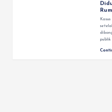
Did
Rum
Kasus
setela
dibong
publik
Cont