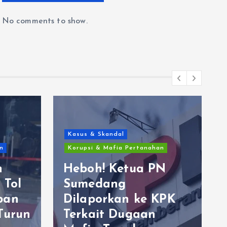
No comments to show.
Kasus & Skandal
n
Korupsi & Mafia Pertanahan
n
Heboh! Ketua PN
 Tol
Sumedang
ban
Dilaporkan ke KPK
Turun
Terkait Dugaan