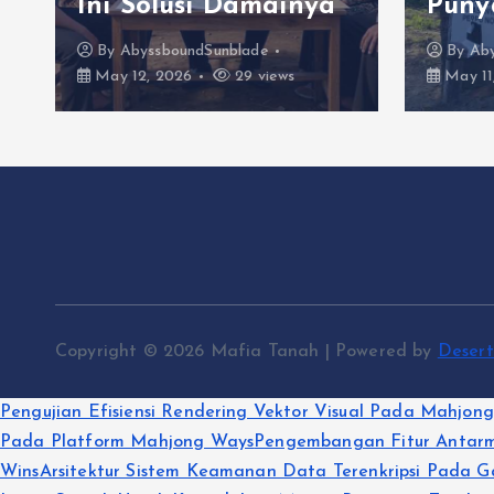
Ini Solusi Damainya
Puny
By
AbyssboundSunblade
By
Ab
May 12, 2026
29 views
May 11
Copyright © 2026 Mafia Tanah | Powered by
Deser
Pengujian Efisiensi Rendering Vektor Visual Pada Mahjon
Pada Platform Mahjong Ways
Pengembangan Fitur Antarmu
Wins
Arsitektur Sistem Keamanan Data Terenkripsi Pada G