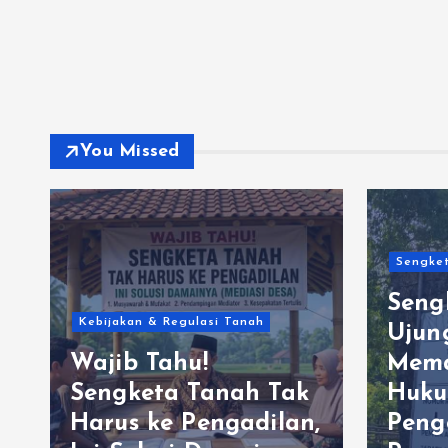
You Missed
Sengket
Seng
Kebijakan & Regulasi Tanah
Ujun
Wajib Tahu!
Mema
Sengketa Tanah Tak
Huku
Harus ke Pengadilan,
Peng