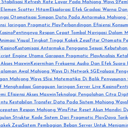
 Stabilisasi Refresh Rate Layar Pada Mahjong Ways 2
Pemb
 Elemen Scatter Hitam
Eksplorasi Efek Gradasi Warna Da
ungsi Otomatisasi Simpan Data Pada Antarmuka Mahjong 
si Jaringan Pragmatic Play
Perbandingan Efisiensi Konsu
Kasino
Pentingnya Respon Cepat Tombol Navigasi Dalam 
Animasi Visual Tingkat Tinggi Kakek Zeus
Fitur Otomatis 
 Kasino
Kustomisasi Antarmuka Pengguna Sesuai Kebutuhan
 Script Engine Utama Garapan Pragmatic Play
Analisis Ket
 Akses Maxwin
Kejernihan Frekuensi Audio Dan Efek Suara
Halaman Awal Mahjong Ways Di Network 5G
Evaluasi Pen
ngan Mahjong Ways 2
Sisi Matematika Di Balik Penyusunan
f Menghadapi Gangguan Jaringan Server Live Kasino
Pent
i Efisiensi Akses Maxwin
Teknologi Pengolahan Citra Digit
entu Kestabilan Transfer Data Pada Sistem Mahjong Ways
ecepatan Respon Mahjong Wins
Fitur Reset Akun Mandiri 
gulan Struktur Kode Sistem Dari Pragmatic Play
Daya Tarik
 Kakek Zeus
Sistem Pembagian Beban Server Untuk Menjami