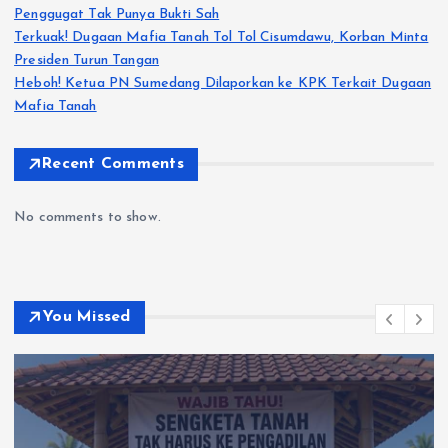
Penggugat Tak Punya Bukti Sah
Terkuak! Dugaan Mafia Tanah Tol Tol Cisumdawu, Korban Minta
Presiden Turun Tangan
Heboh! Ketua PN Sumedang Dilaporkan ke KPK Terkait Dugaan
Mafia Tanah
Recent Comments
No comments to show.
You Missed