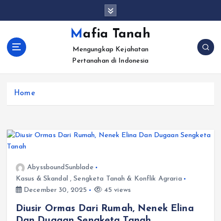
S
k
i
Mafia Tanah
p
Mengungkap Kejahatan
t
Pertanahan di Indonesia
o
c
o
Home
n
t
e
n
t
AbyssboundSunblade
Kasus & Skandal
,
Sengketa Tanah & Konflik Agraria
December 30, 2025
45 views
Diusir Ormas Dari Rumah, Nenek Elina
Dan Dugaan Sengketa Tanah