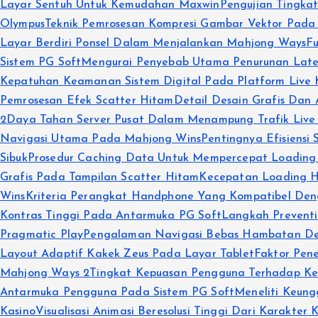
Layar Sentuh Untuk Kemudahan Maxwin
Pengujian Tingkat
Olympus
Teknik Pemrosesan Kompresi Gambar Vektor Pada
Layar Berdiri Ponsel Dalam Menjalankan Mahjong Ways
F
Sistem PG Soft
Mengurai Penyebab Utama Penurunan Laten
Kepatuhan Keamanan Sistem Digital Pada Platform Live 
Pemrosesan Efek Scatter Hitam
Detail Desain Grafis Dan 
2
Daya Tahan Server Pusat Dalam Menampung Trafik Live
Navigasi Utama Pada Mahjong Wins
Pentingnya Efisiensi
Sibuk
Prosedur Caching Data Untuk Mempercepat Loading
Grafis Pada Tampilan Scatter Hitam
Kecepatan Loading 
Wins
Kriteria Perangkat Handphone Yang Kompatibel De
Kontras Tinggi Pada Antarmuka PG Soft
Langkah Preventi
Pragmatic Play
Pengalaman Navigasi Bebas Hambatan Dem
Layout Adaptif Kakek Zeus Pada Layar Tablet
Faktor Pen
Mahjong Ways 2
Tingkat Kepuasan Pengguna Terhadap K
Antarmuka Pengguna Pada Sistem PG Soft
Meneliti Keung
Kasino
Visualisasi Animasi Beresolusi Tinggi Dari Karakter