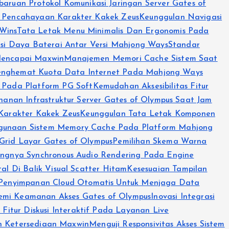
aruan Protokol Komunikasi Jaringan Server Gates of
n Pencahayaan Karakter Kakek Zeus
Keunggulan Navigasi
Wins
Tata Letak Menu Minimalis Dan Ergonomis Pada
msi Daya Baterai Antar Versi Mahjong Ways
Standar
Mencapai Maxwin
Manajemen Memori Cache Sistem Saat
Penghemat Kuota Data Internet Pada Mahjong Ways
 Pada Platform PG Soft
Kemudahan Aksesibilitas Fitur
ahanan Infrastruktur Server Gates of Olympus Saat Jam
 Karakter Kakek Zeus
Keunggulan Tata Letak Komponen
ggunaan Sistem Memory Cache Pada Platform Mahjong
 Grid Layar Gates of Olympus
Pemilihan Skema Warna
ingnya Synchronous Audio Rendering Pada Engine
al Di Balik Visual Scatter Hitam
Kesesuaian Tampilan
Penyimpanan Cloud Otomatis Untuk Menjaga Data
Demi Keamanan Akses Gates of Olympus
Inovasi Integrasi
 Fitur Diskusi Interaktif Pada Layanan Live
n Ketersediaan Maxwin
Menguji Responsivitas Akses Sistem