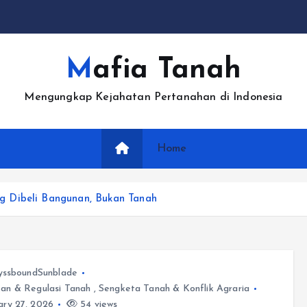
Mafia Tanah
Mengungkap Kejahatan Pertanahan di Indonesia
Home
 Dibeli Bangunan, Bukan Tanah
yssboundSunblade
kan & Regulasi Tanah
,
Sengketa Tanah & Konflik Agraria
ry 27, 2026
54 views