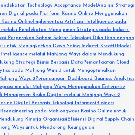
 Pendekatan Technology Acceptance Model
Analisis Strategi
men Digital pada Platform Kasino Online Menggunakan
 Kasino Online
Implementasi Artificial Intelligence pada
 melalui Pendekatan Manajemen Strategis pada Industri
lasi Pergerakan Saham Sektor Teknologi Dikaitkan dengan
al untuk Meningkatkan Daya Saing Industri Kreatif
Model
s Intelligence melalui Mahjong Ways dalam Mendukung
kung Strategi Bisnis Berbasis Data
Pemanfaatan Cloud
ytics pada Mahjong Wins 3 untuk Mengoptimalkan
 Mahjong Ways 2
Perancangan Dashboard Business Analytics
tegrasi melalui Mahjong Ways Menggunakan Enterprise
di Manajemen Risiko Digital melalui Mahjong Ways 2
sino Digital Berbasis Teknologi Informasi
Business
s Reengineering pada Mahjongways Kasino Online untuk
Mendukung Kinerja Organisasi
Efisiensi Digital Supply Chain
ahjong Ways untuk Mendorong Keunggulan