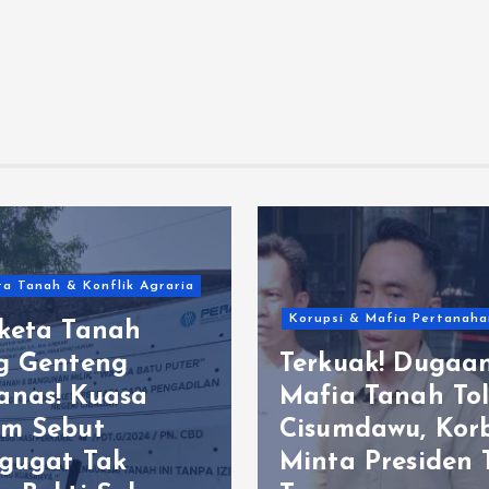
a Tanah & Konflik Agraria
Korupsi & Mafia Pertanaha
keta Tanah
g Genteng
Terkuak! Dugaa
nas! Kuasa
Mafia Tanah Tol
m Sebut
Cisumdawu, Kor
gugat Tak
Minta Presiden 