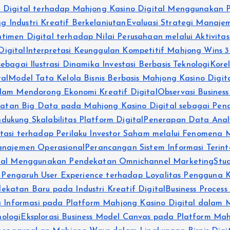
en Digital terhadap Mahjong Kasino Digital Menggunakan
 Industri Kreatif Berkelanjutan
Evaluasi Strategi Manaje
timen Digital terhadap Nilai Perusahaan melalui Aktivitas
igital
Interpretasi Keunggulan Kompetitif Mahjong Wins 3
bagai Ilustrasi Dinamika Investasi Berbasis Teknologi
Kore
tal
Model Tata Kelola Bisnis Berbasis Mahjong Kasino Digit
alam Mendorong Ekonomi Kreatif Digital
Observasi Busines
tan Big Data pada Mahjong Kasino Digital sebagai Pendu
ukung Skalabilitas Platform Digital
Penerapan Data Anal
stasi terhadap Perilaku Investor Saham melalui Fenomena
najemen Operasional
Perancangan Sistem Informasi Terin
gital Menggunakan Pendekatan Omnichannel Marketing
Stu
i Pengaruh User Experience terhadap Loyalitas Pengguna Ka
katan Baru pada Industri Kreatif Digital
Business Proces
la Informasi pada Platform Mahjong Kasino Digital dalam 
ologi
Eksplorasi Business Model Canvas pada Platform M