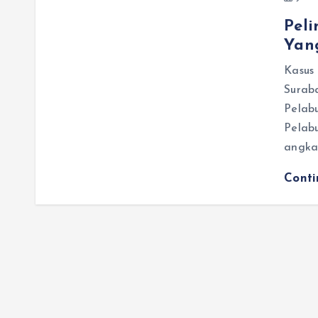
Pel
Yan
Kasus
Surab
Pelabu
Pelabu
angka
Cont