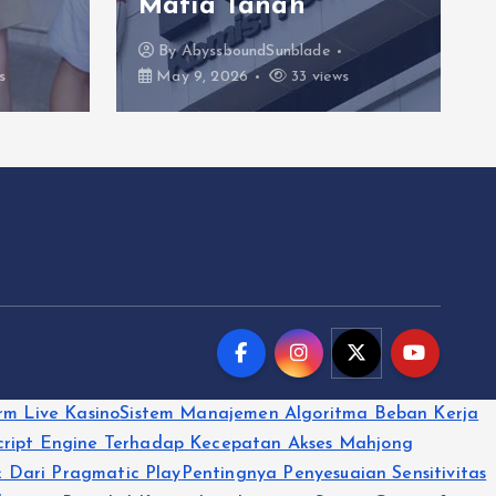
Mafia Tanah
By
AbyssboundSunblade
s
May 9, 2026
33 views
rm Live Kasino
Sistem Manajemen Algoritma Beban Kerja
ript Engine Terhadap Kecepatan Akses Mahjong
 Dari Pragmatic Play
Pentingnya Penyesuaian Sensitivitas