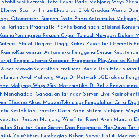
 Stabilisasi Refresh Rate Layar Pada Mahjong Ways 2
Pemb
 Elemen Scatter Hitam
Eksplorasi Efek Gradasi Warna Da
ungsi Otomatisasi Simpan Data Pada Antarmuka Mahjong 
si Jaringan Pragmatic Play
Perbandingan Efisiensi Konsu
Kasino
Pentingnya Respon Cepat Tombol Navigasi Dalam 
Animasi Visual Tingkat Tinggi Kakek Zeus
Fitur Otomatis 
 Kasino
Kustomisasi Antarmuka Pengguna Sesuai Kebutuhan
 Script Engine Utama Garapan Pragmatic Play
Analisis Ket
 Akses Maxwin
Kejernihan Frekuensi Audio Dan Efek Suara
Halaman Awal Mahjong Ways Di Network 5G
Evaluasi Pen
ngan Mahjong Ways 2
Sisi Matematika Di Balik Penyusunan
f Menghadapi Gangguan Jaringan Server Live Kasino
Pent
i Efisiensi Akses Maxwin
Teknologi Pengolahan Citra Digit
entu Kestabilan Transfer Data Pada Sistem Mahjong Ways
ecepatan Respon Mahjong Wins
Fitur Reset Akun Mandiri 
gulan Struktur Kode Sistem Dari Pragmatic Play
Daya Tarik
 Kakek Zeus
Sistem Pembagian Beban Server Untuk Menjami