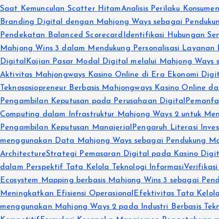
Saat Kemunculan Scatter Hitam
Analisis Perilaku Konsum
Branding Digital dengan Mahjong Ways sebagai Pendukung
Pendekatan Balanced Scorecard
Identifikasi Hubungan Sen
Mahjong Wins 3 dalam Mendukung Personalisasi Layanan D
Digital
Kajian Pasar Modal Digital melalui Mahjong Ways se
Aktivitas Mahjongways Kasino Online di Era Ekonomi Digi
Teknososiopreneur Berbasis Mahjongways Kasino Online d
Pengambilan Keputusan pada Perusahaan Digital
Pemanfaa
Computing dalam Infrastruktur Mahjong Ways 2 untuk Mend
Pengambilan Keputusan Manajerial
Pengaruh Literasi Inve
menggunakan Data Mahjong Ways sebagai Pendukung Ma
Architecture
Strategi Pemasaran Digital pada Kasino Di
dalam Perspektif Tata Kelola Teknologi Informasi
Verifikas
Ecosystem Mapping berbasis Mahjong Wins 3 sebagai Pende
Meningkatkan Efisiensi Operasional
Efektivitas Tata Kelo
menggunakan Mahjong Ways 2 pada Industri Berbasis Tekn