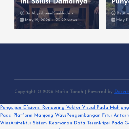
Ini Solusi Damainya
Puny
By
AbyssboundSunblade
By
Ab
May 12, 2026
29 views
May 11
Copyright © 2026 Mafia Tanah | Powered by
Deser
Pengujian Efisiensi Rendering Vektor Visual Pada Mahjon
Pada Platform Mahjong Ways
Pengembangan Fitur Antarmu
Wins
Arsitektur Sistem Keamanan Data Terenkripsi Pada G