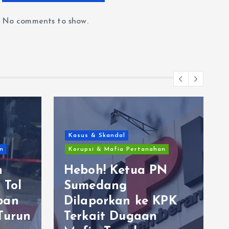
No comments to show.
Kasus & Skandal
n
Korupsi & Mafia Pertanahan
n
Heboh! Ketua PN
 Tol
Sumedang
ban
Dilaporkan ke KPK
Turun
Terkait Dugaan