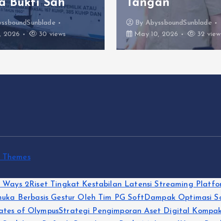
a Bukti Sah
Tangan
yssboundSunblade
By
AbyssboundSunblade
, 2026
30 views
May 10, 2026
32 view
t Themes
g Ways 2
Riset Tingkat Kestabilan Latensi Streaming Platfo
ka Berbasis Gestur Oleh Tim PG Soft
Dampak Optimasi Sc
ates of Olympus
Strategi Pengimporan Aset Digital Kompak