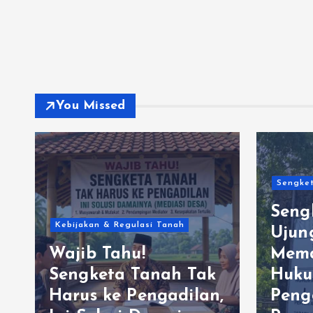
You Missed
Sengket
Seng
Kebijakan & Regulasi Tanah
Ujun
Wajib Tahu!
Mema
Sengketa Tanah Tak
Huku
Harus ke Pengadilan,
Peng