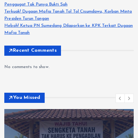
Penggugat Tak Punya Bukti Sah
Terkuak! Dugaan Mafia Tanah Tol Tol Cisumdawu, Korban Minta
Presiden Turun Tangan
Heboh! Ketua PN Sumedang Dilaporkan ke KPK Terkait Dugaan
Mafia Tanah
Recent Comments
No comments to show.
You Missed