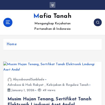
S
k
i
Mafia Tanah
p
Mengungkap Kejahatan
t
Pertanahan di Indonesia
o
c
o
Home
n
t
e
n
t
AbyssboundSunblade
Advokasi & Hak Rakyat
,
Kebijakan & Regulasi Tanah
January 1, 2026
49 views
Musim Hujan Tenang, Sertifikat Tanah
Elektronik Lindungi Aset Anda!