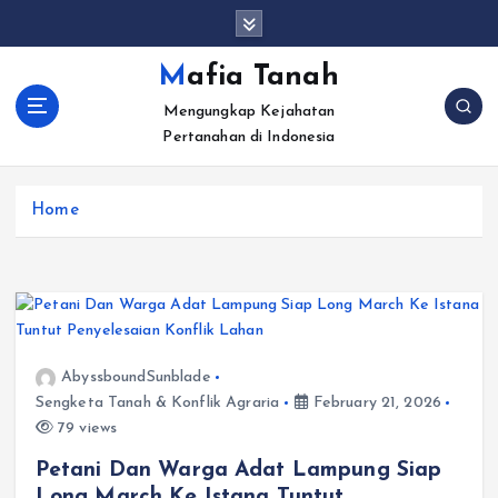
S
k
i
Mafia Tanah
p
Mengungkap Kejahatan
t
Pertanahan di Indonesia
o
c
o
Home
n
t
e
n
t
AbyssboundSunblade
Sengketa Tanah & Konflik Agraria
February 21, 2026
79 views
Petani Dan Warga Adat Lampung Siap
Long March Ke Istana Tuntut