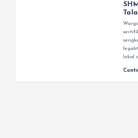
SHM
Tal
Warga
sertif
sengke
legal
lokal
Cont