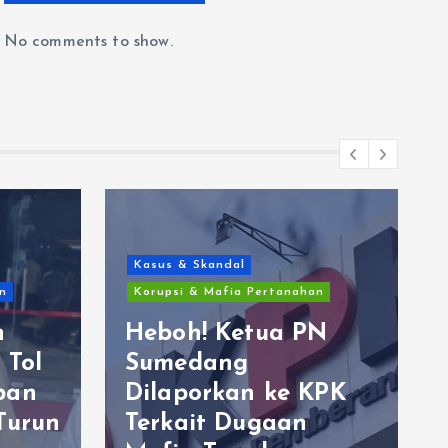
No comments to show.
Kasus & Skandal
n
Korupsi & Mafia Pertanahan
n
Heboh! Ketua PN
 Tol
Sumedang
ban
Dilaporkan ke KPK
Turun
Terkait Dugaan