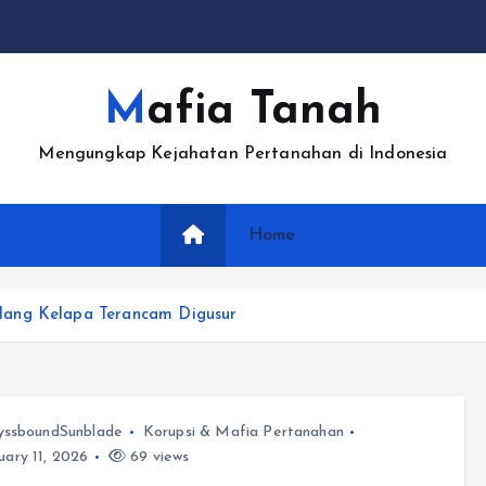
Mafia Tanah
Mengungkap Kejahatan Pertanahan di Indonesia
Home
lang Kelapa Terancam Digusur
yssboundSunblade
Korupsi & Mafia Pertanahan
ary 11, 2026
69 views