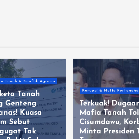
a Tanah & Konflik Agraria
Korupsi & Mafia Pertanaha
keta Tanah
g Genteng
Terkuak! Dugaa
nas! Kuasa
Mafia Tanah Tol
m Sebut
Cisumdawu, Kor
gugat Tak
Minta Presiden 