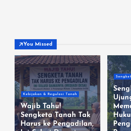
You Missed
Sengket
Seng
Kebijakan & Regulasi Tanah
Ujun
Wajib Tahu!
Mema
Sengketa Tanah Tak
Huku
Harus ke Pengadilan,
Peng