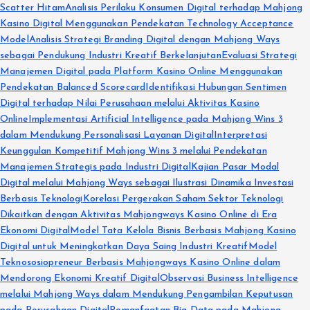
Scatter Hitam
Analisis Perilaku Konsumen Digital terhadap Mahjong
Kasino Digital Menggunakan Pendekatan Technology Acceptance
Model
Analisis Strategi Branding Digital dengan Mahjong Ways
sebagai Pendukung Industri Kreatif Berkelanjutan
Evaluasi Strategi
Manajemen Digital pada Platform Kasino Online Menggunakan
Pendekatan Balanced Scorecard
Identifikasi Hubungan Sentimen
Digital terhadap Nilai Perusahaan melalui Aktivitas Kasino
Online
Implementasi Artificial Intelligence pada Mahjong Wins 3
dalam Mendukung Personalisasi Layanan Digital
Interpretasi
Keunggulan Kompetitif Mahjong Wins 3 melalui Pendekatan
Manajemen Strategis pada Industri Digital
Kajian Pasar Modal
Digital melalui Mahjong Ways sebagai Ilustrasi Dinamika Investasi
Berbasis Teknologi
Korelasi Pergerakan Saham Sektor Teknologi
Dikaitkan dengan Aktivitas Mahjongways Kasino Online di Era
Ekonomi Digital
Model Tata Kelola Bisnis Berbasis Mahjong Kasino
Digital untuk Meningkatkan Daya Saing Industri Kreatif
Model
Teknososiopreneur Berbasis Mahjongways Kasino Online dalam
Mendorong Ekonomi Kreatif Digital
Observasi Business Intelligence
melalui Mahjong Ways dalam Mendukung Pengambilan Keputusan