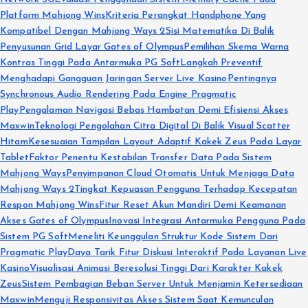
Platform Mahjong Wins
Kriteria Perangkat Handphone Yang
Kompatibel Dengan Mahjong Ways 2
Sisi Matematika Di Balik
Penyusunan Grid Layar Gates of Olympus
Pemilihan Skema Warna
Kontras Tinggi Pada Antarmuka PG Soft
Langkah Preventif
Menghadapi Gangguan Jaringan Server Live Kasino
Pentingnya
Synchronous Audio Rendering Pada Engine Pragmatic
Play
Pengalaman Navigasi Bebas Hambatan Demi Efisiensi Akses
Maxwin
Teknologi Pengolahan Citra Digital Di Balik Visual Scatter
Hitam
Kesesuaian Tampilan Layout Adaptif Kakek Zeus Pada Layar
Tablet
Faktor Penentu Kestabilan Transfer Data Pada Sistem
Mahjong Ways
Penyimpanan Cloud Otomatis Untuk Menjaga Data
Mahjong Ways 2
Tingkat Kepuasan Pengguna Terhadap Kecepatan
Respon Mahjong Wins
Fitur Reset Akun Mandiri Demi Keamanan
Akses Gates of Olympus
Inovasi Integrasi Antarmuka Pengguna Pada
Sistem PG Soft
Meneliti Keunggulan Struktur Kode Sistem Dari
Pragmatic Play
Daya Tarik Fitur Diskusi Interaktif Pada Layanan Live
Kasino
Visualisasi Animasi Beresolusi Tinggi Dari Karakter Kakek
Zeus
Sistem Pembagian Beban Server Untuk Menjamin Ketersediaan
Maxwin
Menguji Responsivitas Akses Sistem Saat Kemunculan