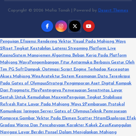
Copyright © 2026 Mafia Tanah | Powered by
Desert Themes
Pengujian Efisiensi Rendering Vektor Visual Pada Mahjong Ways
2
Riset Tingkat Kestabilan Latensi Streaming Platform Live
Kasino
Sistem Manajemen Algoritma Beban Kerja Pada Platform
Mahjong Ways
Pengembangan Fitur Antarmuka Berbasis Gestur Oleh
Tim PG Soft
Dampak Optimasi Script Engine Terhadap Kecepatan
Akses Mahjong Wins
Arsitektur Sistem Keamanan Data Terenkripsi
Pada Gates of Olympus
Strategi Pengimporan Aset Digital Kompak
Dari Pragmatic Play
Pentingnya Penyesuaian Sensitivitas Layar
Sentuh Untuk Kemudahan Maxwin
Pengujian Tingkat Stabilisasi
Refresh Rate Layar Pada Mahjong Ways 2
Pembaruan Protokol
Komunikasi Jaringan Server Gates of Olympus
Teknik Pemrosesan
Kompresi Gambar Vektor Pada Elemen Scatter Hitam
Eksplorasi Efek
Gradasi Warna Dan Pencahayaan Karakter Kakek Zeus
Keunggulan
Navigasi Layar Berdiri Ponsel Dalam Menjalankan Mahjong