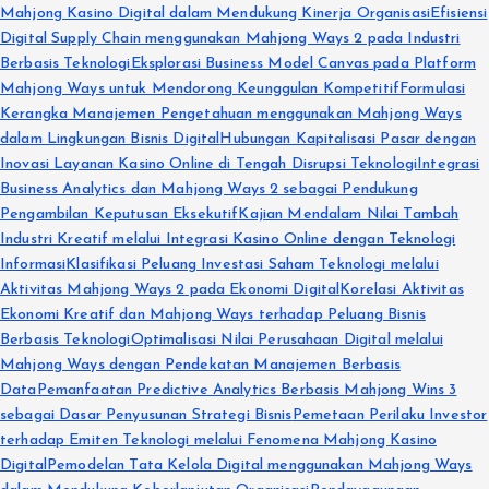
Mahjong Kasino Digital dalam Mendukung Kinerja Organisasi
Efisiensi
Digital Supply Chain menggunakan Mahjong Ways 2 pada Industri
Berbasis Teknologi
Eksplorasi Business Model Canvas pada Platform
Mahjong Ways untuk Mendorong Keunggulan Kompetitif
Formulasi
Kerangka Manajemen Pengetahuan menggunakan Mahjong Ways
dalam Lingkungan Bisnis Digital
Hubungan Kapitalisasi Pasar dengan
Inovasi Layanan Kasino Online di Tengah Disrupsi Teknologi
Integrasi
Business Analytics dan Mahjong Ways 2 sebagai Pendukung
Pengambilan Keputusan Eksekutif
Kajian Mendalam Nilai Tambah
Industri Kreatif melalui Integrasi Kasino Online dengan Teknologi
Informasi
Klasifikasi Peluang Investasi Saham Teknologi melalui
Aktivitas Mahjong Ways 2 pada Ekonomi Digital
Korelasi Aktivitas
Ekonomi Kreatif dan Mahjong Ways terhadap Peluang Bisnis
Berbasis Teknologi
Optimalisasi Nilai Perusahaan Digital melalui
Mahjong Ways dengan Pendekatan Manajemen Berbasis
Data
Pemanfaatan Predictive Analytics Berbasis Mahjong Wins 3
sebagai Dasar Penyusunan Strategi Bisnis
Pemetaan Perilaku Investor
terhadap Emiten Teknologi melalui Fenomena Mahjong Kasino
Digital
Pemodelan Tata Kelola Digital menggunakan Mahjong Ways