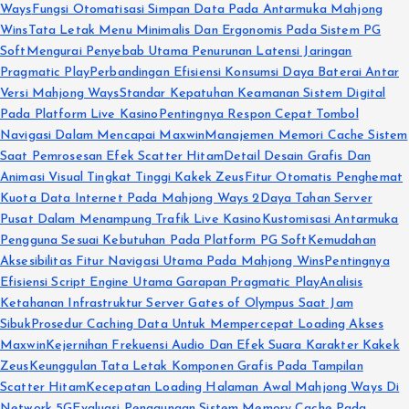
Ways
Fungsi Otomatisasi Simpan Data Pada Antarmuka Mahjong
Wins
Tata Letak Menu Minimalis Dan Ergonomis Pada Sistem PG
Soft
Mengurai Penyebab Utama Penurunan Latensi Jaringan
Pragmatic Play
Perbandingan Efisiensi Konsumsi Daya Baterai Antar
Versi Mahjong Ways
Standar Kepatuhan Keamanan Sistem Digital
Pada Platform Live Kasino
Pentingnya Respon Cepat Tombol
Navigasi Dalam Mencapai Maxwin
Manajemen Memori Cache Sistem
Saat Pemrosesan Efek Scatter Hitam
Detail Desain Grafis Dan
Animasi Visual Tingkat Tinggi Kakek Zeus
Fitur Otomatis Penghemat
Kuota Data Internet Pada Mahjong Ways 2
Daya Tahan Server
Pusat Dalam Menampung Trafik Live Kasino
Kustomisasi Antarmuka
Pengguna Sesuai Kebutuhan Pada Platform PG Soft
Kemudahan
Aksesibilitas Fitur Navigasi Utama Pada Mahjong Wins
Pentingnya
Efisiensi Script Engine Utama Garapan Pragmatic Play
Analisis
Ketahanan Infrastruktur Server Gates of Olympus Saat Jam
Sibuk
Prosedur Caching Data Untuk Mempercepat Loading Akses
Maxwin
Kejernihan Frekuensi Audio Dan Efek Suara Karakter Kakek
Zeus
Keunggulan Tata Letak Komponen Grafis Pada Tampilan
Scatter Hitam
Kecepatan Loading Halaman Awal Mahjong Ways Di
Network 5G
Evaluasi Penggunaan Sistem Memory Cache Pada