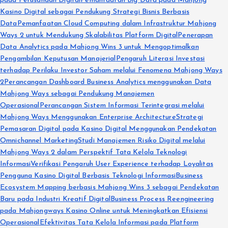
pada Perusahaan Digital
Pemanfaatan Big Data pada Mahjong
Kasino Digital sebagai Pendukung Strategi Bisnis Berbasis
Data
Pemanfaatan Cloud Computing dalam Infrastruktur Mahjong
Ways 2 untuk Mendukung Skalabilitas Platform Digital
Penerapan
Data Analytics pada Mahjong Wins 3 untuk Mengoptimalkan
Pengambilan Keputusan Manajerial
Pengaruh Literasi Investasi
terhadap Perilaku Investor Saham melalui Fenomena Mahjong Ways
2
Perancangan Dashboard Business Analytics menggunakan Data
Mahjong Ways sebagai Pendukung Manajemen
Operasional
Perancangan Sistem Informasi Terintegrasi melalui
Mahjong Ways Menggunakan Enterprise Architecture
Strategi
Pemasaran Digital pada Kasino Digital Menggunakan Pendekatan
Omnichannel Marketing
Studi Manajemen Risiko Digital melalui
Mahjong Ways 2 dalam Perspektif Tata Kelola Teknologi
Informasi
Verifikasi Pengaruh User Experience terhadap Loyalitas
Pengguna Kasino Digital Berbasis Teknologi Informasi
Business
Ecosystem Mapping berbasis Mahjong Wins 3 sebagai Pendekatan
Baru pada Industri Kreatif Digital
Business Process Reengineering
pada Mahjongways Kasino Online untuk Meningkatkan Efisiensi
Operasional
Efektivitas Tata Kelola Informasi pada Platform