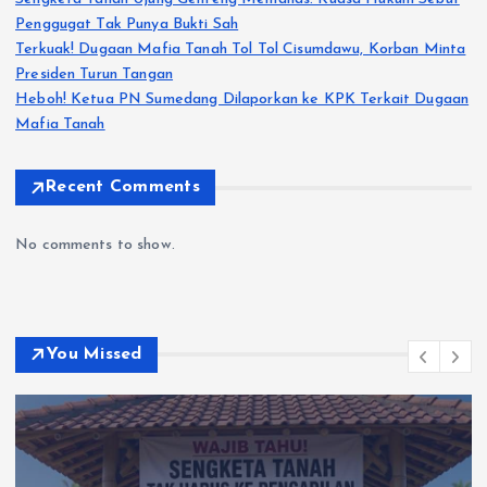
Penggugat Tak Punya Bukti Sah
Terkuak! Dugaan Mafia Tanah Tol Tol Cisumdawu, Korban Minta
Presiden Turun Tangan
Heboh! Ketua PN Sumedang Dilaporkan ke KPK Terkait Dugaan
Mafia Tanah
Recent Comments
No comments to show.
You Missed