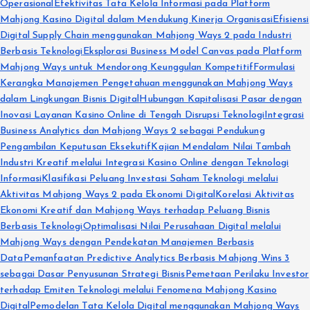
Operasional
Efektivitas Tata Kelola Informasi pada Platform
Mahjong Kasino Digital dalam Mendukung Kinerja Organisasi
Efisiensi
Digital Supply Chain menggunakan Mahjong Ways 2 pada Industri
Berbasis Teknologi
Eksplorasi Business Model Canvas pada Platform
Mahjong Ways untuk Mendorong Keunggulan Kompetitif
Formulasi
Kerangka Manajemen Pengetahuan menggunakan Mahjong Ways
dalam Lingkungan Bisnis Digital
Hubungan Kapitalisasi Pasar dengan
Inovasi Layanan Kasino Online di Tengah Disrupsi Teknologi
Integrasi
Business Analytics dan Mahjong Ways 2 sebagai Pendukung
Pengambilan Keputusan Eksekutif
Kajian Mendalam Nilai Tambah
Industri Kreatif melalui Integrasi Kasino Online dengan Teknologi
Informasi
Klasifikasi Peluang Investasi Saham Teknologi melalui
Aktivitas Mahjong Ways 2 pada Ekonomi Digital
Korelasi Aktivitas
Ekonomi Kreatif dan Mahjong Ways terhadap Peluang Bisnis
Berbasis Teknologi
Optimalisasi Nilai Perusahaan Digital melalui
Mahjong Ways dengan Pendekatan Manajemen Berbasis
Data
Pemanfaatan Predictive Analytics Berbasis Mahjong Wins 3
sebagai Dasar Penyusunan Strategi Bisnis
Pemetaan Perilaku Investor
terhadap Emiten Teknologi melalui Fenomena Mahjong Kasino
Digital
Pemodelan Tata Kelola Digital menggunakan Mahjong Ways