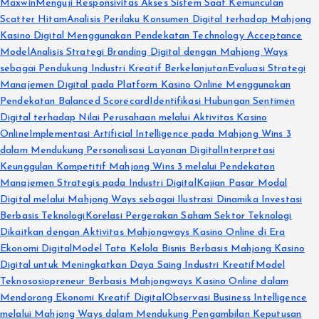
Maxwin
Menguji Responsivitas Akses Sistem Saat Kemunculan
Scatter Hitam
Analisis Perilaku Konsumen Digital terhadap Mahjong
Kasino Digital Menggunakan Pendekatan Technology Acceptance
Model
Analisis Strategi Branding Digital dengan Mahjong Ways
sebagai Pendukung Industri Kreatif Berkelanjutan
Evaluasi Strategi
Manajemen Digital pada Platform Kasino Online Menggunakan
Pendekatan Balanced Scorecard
Identifikasi Hubungan Sentimen
Digital terhadap Nilai Perusahaan melalui Aktivitas Kasino
Online
Implementasi Artificial Intelligence pada Mahjong Wins 3
dalam Mendukung Personalisasi Layanan Digital
Interpretasi
Keunggulan Kompetitif Mahjong Wins 3 melalui Pendekatan
Manajemen Strategis pada Industri Digital
Kajian Pasar Modal
Digital melalui Mahjong Ways sebagai Ilustrasi Dinamika Investasi
Berbasis Teknologi
Korelasi Pergerakan Saham Sektor Teknologi
Dikaitkan dengan Aktivitas Mahjongways Kasino Online di Era
Ekonomi Digital
Model Tata Kelola Bisnis Berbasis Mahjong Kasino
Digital untuk Meningkatkan Daya Saing Industri Kreatif
Model
Teknososiopreneur Berbasis Mahjongways Kasino Online dalam
Mendorong Ekonomi Kreatif Digital
Observasi Business Intelligence
melalui Mahjong Ways dalam Mendukung Pengambilan Keputusan