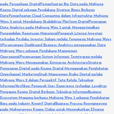
pada Perusahaan Digital
Pemanfaatan Big Data pada Mahjong
Kasino Digital sebagai Pendukung Strategi Bisnis Berbasis
Data
Pemanfaatan Cloud Computing dalam Infrastruktur Mahjong
Ways 2 untuk Mendukung Skalabilitas Platform Digital
Penerapan
Data Analytics pada Mahjong Wins 3 untuk Mengoptimalkan
Pengambilan Keputusan Manajerial
Pengaruh Literasi Investasi
terhadap Perilaku Investor Saham melalui Fenomena Mahjong Ways
2
Perancangan Dashboard Business Analytics menggunakan Data
Mahjong Ways sebagai Pendukung Manajemen
Operasional
Perancangan Sistem Informasi Terintegrasi melalui
Mahjong Ways Menggunakan Enterprise Architecture
Strategi
Pemasaran Digital pada Kasino Digital Menggunakan Pendekatan
Omnichannel Marketing
Studi Manajemen Risiko Digital melalui
Mahjong Ways 2 dalam Perspektif Tata Kelola Teknologi
Informasi
Verifikasi Pengaruh User Experience terhadap Loyalitas
Pengguna Kasino Digital Berbasis Teknologi Informasi
Business
Ecosystem Mapping berbasis Mahjong Wins 3 sebagai Pendekatan
Baru pada Industri Kreatif Digital
Business Process Reengineering
pada Mahjongways Kasino Online untuk Meningkatkan Efisiensi