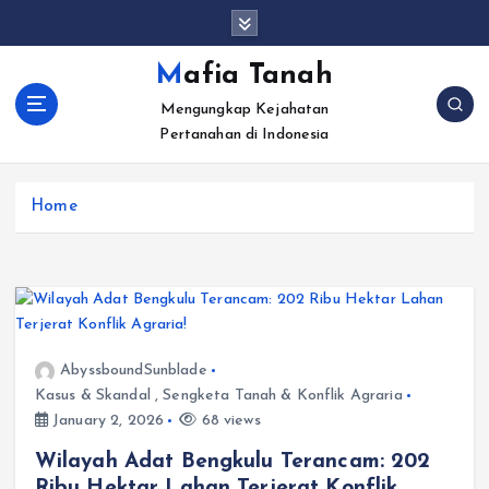
S
k
i
Mafia Tanah
p
Mengungkap Kejahatan
t
Pertanahan di Indonesia
o
c
o
Home
n
t
e
n
t
AbyssboundSunblade
Kasus & Skandal
,
Sengketa Tanah & Konflik Agraria
January 2, 2026
68 views
Wilayah Adat Bengkulu Terancam: 202
Ribu Hektar Lahan Terjerat Konflik