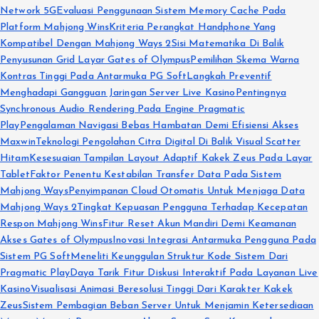
Network 5G
Evaluasi Penggunaan Sistem Memory Cache Pada
Platform Mahjong Wins
Kriteria Perangkat Handphone Yang
Kompatibel Dengan Mahjong Ways 2
Sisi Matematika Di Balik
Penyusunan Grid Layar Gates of Olympus
Pemilihan Skema Warna
Kontras Tinggi Pada Antarmuka PG Soft
Langkah Preventif
Menghadapi Gangguan Jaringan Server Live Kasino
Pentingnya
Synchronous Audio Rendering Pada Engine Pragmatic
Play
Pengalaman Navigasi Bebas Hambatan Demi Efisiensi Akses
Maxwin
Teknologi Pengolahan Citra Digital Di Balik Visual Scatter
Hitam
Kesesuaian Tampilan Layout Adaptif Kakek Zeus Pada Layar
Tablet
Faktor Penentu Kestabilan Transfer Data Pada Sistem
Mahjong Ways
Penyimpanan Cloud Otomatis Untuk Menjaga Data
Mahjong Ways 2
Tingkat Kepuasan Pengguna Terhadap Kecepatan
Respon Mahjong Wins
Fitur Reset Akun Mandiri Demi Keamanan
Akses Gates of Olympus
Inovasi Integrasi Antarmuka Pengguna Pada
Sistem PG Soft
Meneliti Keunggulan Struktur Kode Sistem Dari
Pragmatic Play
Daya Tarik Fitur Diskusi Interaktif Pada Layanan Live
Kasino
Visualisasi Animasi Beresolusi Tinggi Dari Karakter Kakek
Zeus
Sistem Pembagian Beban Server Untuk Menjamin Ketersediaan