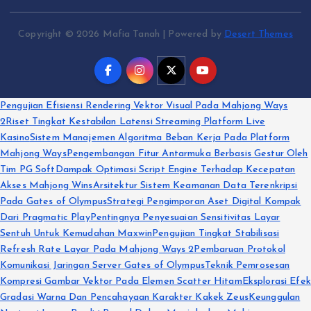
Copyright © 2026 Mafia Tanah | Powered by
Desert Themes
Pengujian Efisiensi Rendering Vektor Visual Pada Mahjong Ways
2
Riset Tingkat Kestabilan Latensi Streaming Platform Live
Kasino
Sistem Manajemen Algoritma Beban Kerja Pada Platform
Mahjong Ways
Pengembangan Fitur Antarmuka Berbasis Gestur Oleh
Tim PG Soft
Dampak Optimasi Script Engine Terhadap Kecepatan
Akses Mahjong Wins
Arsitektur Sistem Keamanan Data Terenkripsi
Pada Gates of Olympus
Strategi Pengimporan Aset Digital Kompak
Dari Pragmatic Play
Pentingnya Penyesuaian Sensitivitas Layar
Sentuh Untuk Kemudahan Maxwin
Pengujian Tingkat Stabilisasi
Refresh Rate Layar Pada Mahjong Ways 2
Pembaruan Protokol
Komunikasi Jaringan Server Gates of Olympus
Teknik Pemrosesan
Kompresi Gambar Vektor Pada Elemen Scatter Hitam
Eksplorasi Efek
Gradasi Warna Dan Pencahayaan Karakter Kakek Zeus
Keunggulan