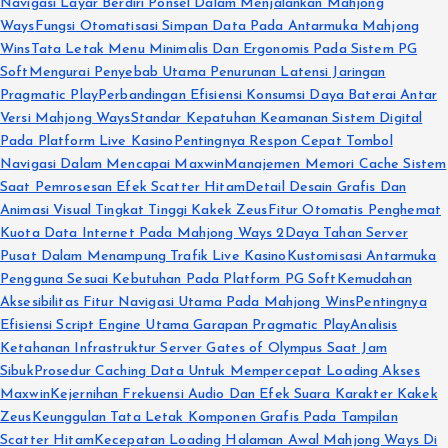
Navigasi Layar Berdiri Ponsel Dalam Menjalankan Mahjong
Ways
Fungsi Otomatisasi Simpan Data Pada Antarmuka Mahjong
Wins
Tata Letak Menu Minimalis Dan Ergonomis Pada Sistem PG
Soft
Mengurai Penyebab Utama Penurunan Latensi Jaringan
Pragmatic Play
Perbandingan Efisiensi Konsumsi Daya Baterai Antar
Versi Mahjong Ways
Standar Kepatuhan Keamanan Sistem Digital
Pada Platform Live Kasino
Pentingnya Respon Cepat Tombol
Navigasi Dalam Mencapai Maxwin
Manajemen Memori Cache Sistem
Saat Pemrosesan Efek Scatter Hitam
Detail Desain Grafis Dan
Animasi Visual Tingkat Tinggi Kakek Zeus
Fitur Otomatis Penghemat
Kuota Data Internet Pada Mahjong Ways 2
Daya Tahan Server
Pusat Dalam Menampung Trafik Live Kasino
Kustomisasi Antarmuka
Pengguna Sesuai Kebutuhan Pada Platform PG Soft
Kemudahan
Aksesibilitas Fitur Navigasi Utama Pada Mahjong Wins
Pentingnya
Efisiensi Script Engine Utama Garapan Pragmatic Play
Analisis
Ketahanan Infrastruktur Server Gates of Olympus Saat Jam
Sibuk
Prosedur Caching Data Untuk Mempercepat Loading Akses
Maxwin
Kejernihan Frekuensi Audio Dan Efek Suara Karakter Kakek
Zeus
Keunggulan Tata Letak Komponen Grafis Pada Tampilan
Scatter Hitam
Kecepatan Loading Halaman Awal Mahjong Ways Di