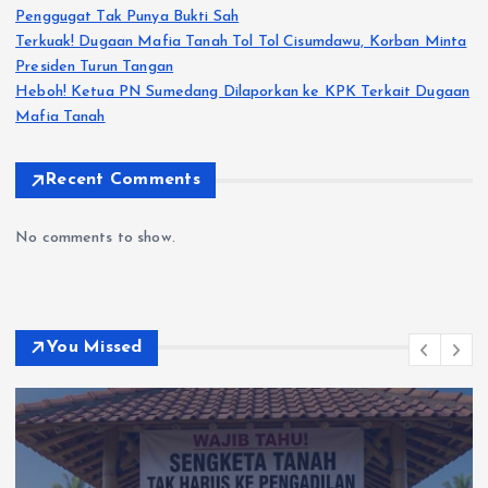
Penggugat Tak Punya Bukti Sah
Terkuak! Dugaan Mafia Tanah Tol Tol Cisumdawu, Korban Minta
Presiden Turun Tangan
Heboh! Ketua PN Sumedang Dilaporkan ke KPK Terkait Dugaan
Mafia Tanah
Recent Comments
No comments to show.
You Missed