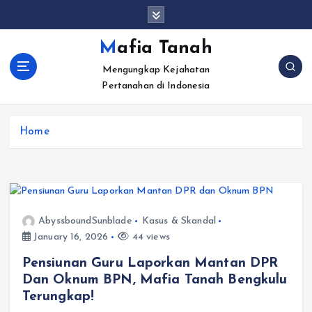
S
k
i
Mafia Tanah
p
Mengungkap Kejahatan
t
Pertanahan di Indonesia
o
c
o
Home
n
t
e
n
t
AbyssboundSunblade
Kasus & Skandal
January 16, 2026
44 views
Pensiunan Guru Laporkan Mantan DPR
Dan Oknum BPN, Mafia Tanah Bengkulu
Terungkap!