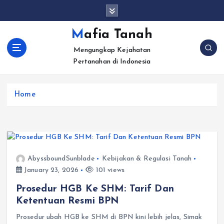
S
k
i
Mafia Tanah
p
Mengungkap Kejahatan
t
Pertanahan di Indonesia
o
c
o
Home
n
t
e
n
t
AbyssboundSunblade
Kebijakan & Regulasi Tanah
January 23, 2026
101 views
Prosedur HGB Ke SHM: Tarif Dan
Ketentuan Resmi BPN
Prosedur ubah HGB ke SHM di BPN kini lebih jelas, Simak