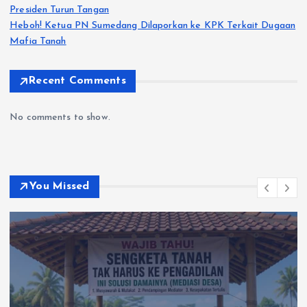
Presiden Turun Tangan
Heboh! Ketua PN Sumedang Dilaporkan ke KPK Terkait Dugaan
Mafia Tanah
Recent Comments
No comments to show.
You Missed